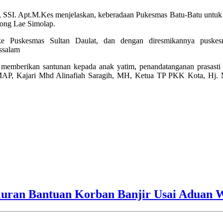
SSI. Apt.M.Kes menjelaskan, keberadaan Pukesmas Batu-Batu untuk m
ong Lae Simolap.
ke Puskesmas Sultan Daulat, dan dengan diresmikannya puskesm
ssalam
memberikan santunan kepada anak yatim, penandatanganan prasasti 
 MAP, Kajari Mhd Alinafiah Saragih, MH, Ketua TP PKK Kota, Hj. 
luran Bantuan Korban Banjir Usai Aduan 