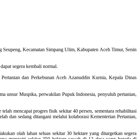
tang Seupeng, Kecamatan Simpang Ulim, Kabupaten Aceh Timur, Senin
 dapat segera kembali normal.
 Pertanian dan Perkebunan Aceh Azanuddin Kurnia, Kepala Dinas
ma unsur Muspika, perwakilan Pupuk Indonesia, penyuluh pertanian,
lah mencapai progres fisik sekitar 40 persen, sementara rehabilitasi
lah dan sedang ditangani melalui kolaborasi Kementerian Pertanian,
kukan olah lahan seluas sekitar 30 hektare yang ditargetkan segera
na mengairi sekitar 350 hektare sawah di 12 desa yang berada di