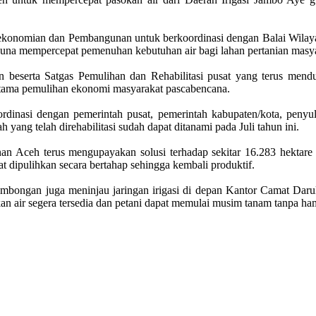
ekonomian dan Pembangunan untuk berkoordinasi dengan Balai Wilayah 
na mempercepat pemenuhan kebutuhan air bagi lahan pertanian masya
 beserta Satgas Pemulihan dan Rehabilitasi pusat yang terus mendu
 utama pemulihan ekonomi masyarakat pascabencana.
inasi dengan pemerintah pusat, pemerintah kabupaten/kota, penyulu
h yang telah direhabilitasi sudah dapat ditanami pada Juli tahun ini.
nan Aceh terus mengupayakan solusi terhadap sekitar 16.283 hektare
at dipulihkan secara bertahap sehingga kembali produktif.
ombongan juga meninjau jaringan irigasi di depan Kantor Camat Daru
an air segera tersedia dan petani dapat memulai musim tanam tanpa ha