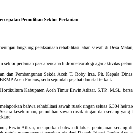
ercepatan Pemulihan Sektor Pertanian
 meninjau langsung pelaksanaan rehabilitasi lahan sawah di Desa Ma
 sektor pertanian pascabencana hidrometeorologi agar aktivitas petani
ian dan Pembangunan Sekda Aceh T. Roby Irza, Plt. Kepala Dinas
MP Aceh Firdaus, serta sejumlah pejabat dan staf terkait.
tikultura Kabupaten Aceh Timur Erwin Atlizar, S.TP., M.Si., bersa
laporkan bahwa rehabilitasi sawah rusak ringan seluas 6.304 hektare te
 Secara keseluruhan, pemulihan sawah rusak ringan dan sedang yang te
ktare.
, Erwin Atlizar, melaporkan bahwa di lokasi peninjauan sedang dila
 untuk mempercepat pasokan air dari Daerah Irigasi Jambo Aye gu