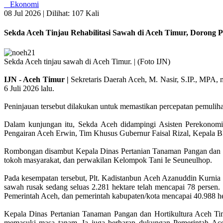
Ekonomi
08 Jul 2026 |
Dilihat: 107 Kali
Sekda Aceh Tinjau Rehabilitasi Sawah di Aceh Timur, Dorong P
Sekda Aceh tinjau sawah di Aceh Timur. | (Foto IJN)
IJN - Aceh Timur |
Sekretaris Daerah Aceh, M. Nasir, S.IP., MPA,
6 Juli 2026 lalu.
Peninjauan tersebut dilakukan untuk memastikan percepatan pemulihan
Dalam kunjungan itu, Sekda Aceh didampingi Asisten Perekonom
Pengairan Aceh Erwin, Tim Khusus Gubernur Faisal Rizal, Kepala BBR
Rombongan disambut Kepala Dinas Pertanian Tanaman Pangan dan Hor
tokoh masyarakat, dan perwakilan Kelompok Tani Ie Seuneulhop.
Pada kesempatan tersebut, Plt. Kadistanbun Aceh Azanuddin Kurnia me
sawah rusak sedang seluas 2.281 hektare telah mencapai 78 persen.
Pemerintah Aceh, dan pemerintah kabupaten/kota mencapai 40.988 he
Kepala Dinas Pertanian Tanaman Pangan dan Hortikultura Aceh Timur
memasuki masa tanam. Ia juga berharap dukungan Pemerintah Aceh