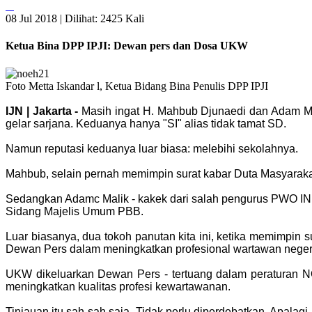
08 Jul 2018 |
Dilihat: 2425 Kali
Ketua Bina DPP IPJI: Dewan pers dan Dosa UKW
Foto Metta Iskandar l, Ketua Bidang Bina Penulis DPP IPJI
IJN | Jakarta -
Masih ingat H. Mahbub Djunaedi dan Adam Ma
gelar sarjana. Keduanya hanya "SI" alias tidak tamat SD.
Namun reputasi keduanya luar biasa: melebihi sekolahnya.
Mahbub, selain pernah memimpin surat kabar Duta Masyarakat
Sedangkan Adamc Malik - kakek dari salah pengurus PWO IN, 
Sidang Majelis Umum PBB.
Luar biasanya, dua tokoh panutan kita ini, ketika memimpin 
Dewan Pers dalam meningkatkan profesional wartawan negeri 
UKW dikeluarkan Dewan Pers - tertuang dalam peraturan NO 
meningkatkan kualitas profesi kewartawanan.
Tinjauan itu sah-sah saja. Tidak perlu diperdebatkan. Apala