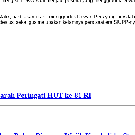
 mengikuti UKW saat menjadi peserta yang menggruduk Dewan P
alik, pasti akan orasi, menggruduk Dewan Pers yang bersifat 
sius, sekaligus melupakan kelamnya pers saat era SIUPP-nya 
arah Peringati HUT ke-81 RI