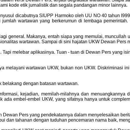
 kode etik jurnalistik dan segala pandangan minor lainnya.
enyusul dicabutnya SIUPP Harmoko oleh UU NO 40 tahun I999.
agi jumlah wartawan yang berkerumun di lembaga pemerintah
kan lagi general. Makanya, entah siapa yang memulai, munculla
fesionalitas wartawan. Sampai di sini hajatan UKW Dewan Pers 
 Tapi melebar aplikasinya. Tuan - tuan di Dewan Pers yang isi
nya melayani wartawan UKW, bukan non UKW. Diskriminasi ini te
tolak belakang dengan batasan wartawan.
ormasi, kejadian, memilah-milahnya dan menuangkannya dalam 
k. Tak ada embel-embel UKW, yang sifatnya hanya untuk comple
leh Dewan Pers yang pendekatannya dalam menyelesaikan beri
bui dan tahanan dengan tuduhan pencemaran nama baik, men