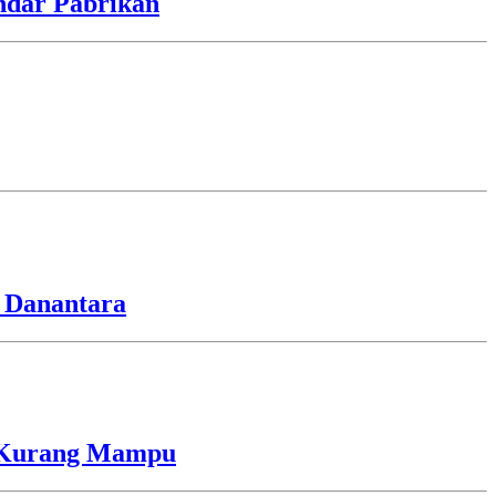
ndar Pabrikan
 Danantara
a Kurang Mampu