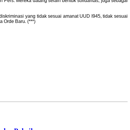
ers. Mereka datang selain bentuk solidaritas, juga sebagai
diskriminasi yang tidak sesuai amanat UUD I945, tidak sesuai
Orde Baru. (***)