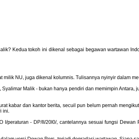
lik? Kedua tokoh ini dikenal sebagai begawan wartawan Ind
 milik NU, juga dikenal kolumnis. Tulisannya nyinyir dalam m
Syalimar Malik - bukan hanya pendiri dan memimpin Antara, ju
surat kabar dan kantor berita, secuil pun belum pernah mengi
ini.
I/peraturan - DP/II/20I0/, cantelannya sesuai fungsi Dewan
gi, dalam versi Dewan Pers, terjadi degradasi wartawan. Siapa 