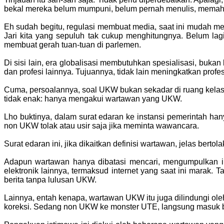
bekal mereka belum mumpuni, belum pernah menulis, memahami
Eh sudah begitu, regulasi membuat media, saat ini mudah m
Jari kita yang sepuluh tak cukup menghitungnya. Belum l
membuat gerah tuan-tuan di parlemen.
Di sisi lain, era globalisasi membutuhkan spesialisasi, bu
dan profesi lainnya. Tujuannya, tidak lain meningkatkan pro
Cuma, persoalannya, soal UKW bukan sekadar di ruang kelas.
tidak enak: hanya mengakui wartawan yang UKW.
Lho buktinya, dalam surat edaran ke instansi pemerintah ha
non UKW tolak atau usir saja jika meminta wawancara.
Surat edaran ini, jika dikaitkan definisi wartawan, jelas ber
Adapun wartawan hanya dibatasi mencari, mengumpulkan inf
elektronik lainnya, termaksud internet yang saat ini mara
berita tanpa lulusan UKW.
Lainnya, entah kenapa, wartawan UKW itu juga dilindungi o
koreksi. Sedang non UKW ke monster UTE, langsung masuk 