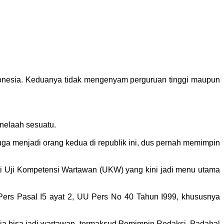
onesia. Keduanya tidak mengenyam perguruan tinggi maupun
enelaah sesuatu.
ga menjadi orang kedua di republik ini, dus pernah memimpin
kuti Uji Kompetensi Wartawan (UKW) yang kini jadi menu utama
 Pers Pasal I5 ayat 2, UU Pers No 40 Tahun I999, khususnya
saja bisa jadi wartawan, termaksud Pemimpin Redaksi. Padahal