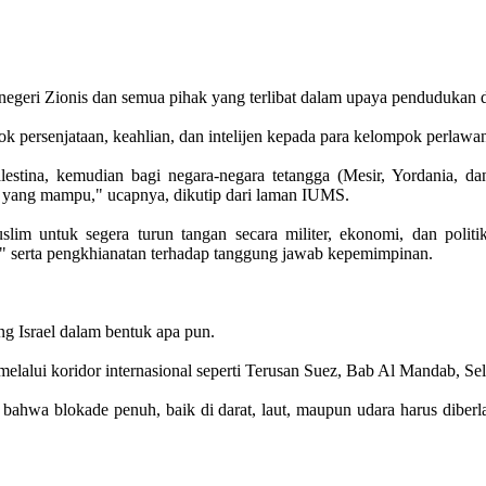
geri Zionis dan semua pihak yang terlibat dalam upaya pendudukan di
k persenjataan, keahlian, dan intelijen kepada para kelompok perlawa
lestina, kemudian bagi negara-negara tetangga (Mesir, Yordania, 
im yang mampu," ucapnya, dikutip dari laman IUMS.
slim untuk segera turun tangan secara militer, ekonomi, dan polit
" serta pengkhianatan terhadap tanggung jawab kepemimpinan.
g Israel dalam bentuk apa pun.
 melalui koridor internasional seperti Terusan Suez, Bab Al Mandab, Se
hwa blokade penuh, baik di darat, laut, maupun udara harus diber