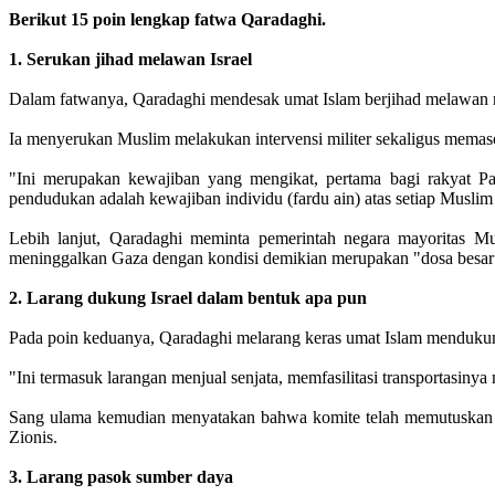
Berikut 15 poin lengkap fatwa Qaradaghi.
1. Serukan jihad melawan Israel
Dalam fatwanya, Qaradaghi mendesak umat Islam berjihad melawan ne
Ia menyerukan Muslim melakukan intervensi militer sekaligus memaso
"Ini merupakan kewajiban yang mengikat, pertama bagi rakyat Pa
pendudukan adalah kewajiban individu (fardu ain) atas setiap Musl
Lebih lanjut, Qaradaghi meminta pemerintah negara mayoritas Mu
meninggalkan Gaza dengan kondisi demikian merupakan "dosa besar
2. Larang dukung Israel dalam bentuk apa pun
Pada poin keduanya, Qaradaghi melarang keras umat Islam mendukun
"Ini termasuk larangan menjual senjata, memfasilitasi transportasinya
Sang ulama kemudian menyatakan bahwa komite telah memutuskan ba
Zionis.
3. Larang pasok sumber daya