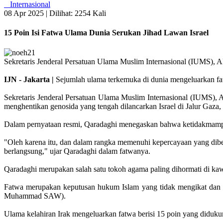
Internasional
08 Apr 2025 |
Dilihat: 2254 Kali
15 Poin Isi Fatwa Ulama Dunia Serukan Jihad Lawan Israel
Sekretaris Jenderal Persatuan Ulama Muslim Internasional (IUMS), A
IJN - Jakarta |
Sejumlah ulama terkemuka di dunia mengeluarkan fa
Sekretaris Jenderal Persatuan Ulama Muslim Internasional (IUMS), Al
menghentikan genosida yang tengah dilancarkan Israel di Jalur Gaza, 
Dalam pernyataan resmi, Qaradaghi menegaskan bahwa ketidakmampu
"Oleh karena itu, dan dalam rangka memenuhi kepercayaan yang dibe
berlangsung," ujar Qaradaghi dalam fatwanya.
Qaradaghi merupakan salah satu tokoh agama paling dihormati di ka
Fatwa merupakan keputusan hukum Islam yang tidak mengikat dan b
Muhammad SAW).
Ulama kelahiran Irak mengeluarkan fatwa berisi 15 poin yang diduk