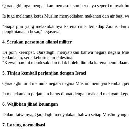
Qaradaghi juga mengatakan memasok sumber daya seperti minyak bumi,
Ia juga melarang keras Muslim menyediakan makanan dan air bagi warga
"Siapa pun yang melakukannya karena cinta terhadap Zionis dan
pengkhianatan besar," tegasnya.
4. Serukan persatuan aliansi militer
Di poin keempat, Qaradaghi menyatakan bahwa negara-negara Musl
kedaulatan, serta kehormatan Palestina.
"Kewajiban ini mendesak dan tidak boleh ditunda karena penundaan a
5. Tinjau kembali perjanjian dengan Israel
Qaradaghi turut meminta negara-negara Muslim meninjau kembali per
Ia menekankan perjanjian harus dibuat dengan maksud melayani kepent
6. Wajibkan jihad keuangan
Dalam fatwanya, Qaradaghi menyatakan bahwa setiap Muslim yang m
7. Larang normalisasi