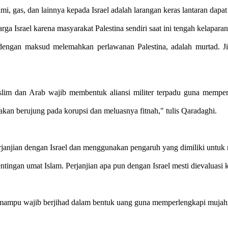
 gas, dan lainnya kepada Israel adalah larangan keras lantaran dapat
 Israel karena masyarakat Palestina sendiri saat ini tengah kelaparan
 dengan maksud melemahkan perlawanan Palestina, adalah murtad. J
im dan Arab wajib membentuk aliansi militer terpadu guna memper
kan berujung pada korupsi dan meluasnya fitnah," tulis Qaradaghi.
janjian dengan Israel dan menggunakan pengaruh yang dimiliki untuk
ingan umat Islam. Perjanjian apa pun dengan Israel mesti dievaluasi ke
ampu wajib berjihad dalam bentuk uang guna memperlengkapi mujahi