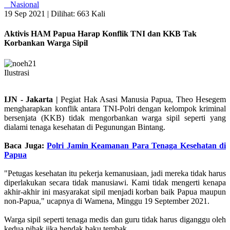
Nasional
19 Sep 2021 |
Dilihat: 663 Kali
Aktivis HAM Papua Harap Konflik TNI dan KKB Tak
Korbankan Warga Sipil
Ilustrasi
IJN - J
akarta |
Pegiat Hak Asasi Manusia Papua, Theo Hesegem
mengharapkan konflik antara TNI-Polri dengan kelompok kriminal
bersenjata (KKB) tidak mengorbankan warga sipil seperti yang
dialami tenaga kesehatan di Pegunungan Bintang.
Baca Juga:
Polri Jamin Keamanan Para Tenaga Kesehatan di
Papua
"Petugas kesehatan itu pekerja kemanusiaan, jadi mereka tidak harus
diperlakukan secara tidak manusiawi. Kami tidak mengerti kenapa
akhir-akhir ini masyarakat sipil menjadi korban baik Papua maupun
non-Papua," ucapnya di Wamena, Minggu 19 September 2021.
Warga sipil seperti tenaga medis dan guru tidak harus diganggu oleh
kedua pihak jika hendak baku tembak.