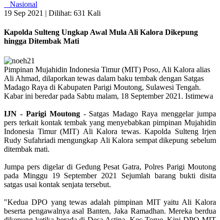
Nasional
19 Sep 2021 |
Dilihat: 631 Kali
Kapolda Sulteng Ungkap Awal Mula Ali Kalora Dikepung
hingga Ditembak Mati
Pimpinan Mujahidin Indonesia Timur (MIT) Poso, Ali Kalora alias
Ali Ahmad, dilaporkan tewas dalam baku tembak dengan Satgas
Madago Raya di Kabupaten Parigi Moutong, Sulawesi Tengah.
Kabar ini beredar pada Sabtu malam, 18 September 2021. Istimewa
IJN
- Parigi Moutong
- Satgas Madago Raya menggelar jumpa
pers terkait kontak tembak yang menyebabkan pimpinan Mujahidin
Indonesia Timur (MIT) Ali Kalora tewas. Kapolda Sulteng Irjen
Rudy Sufahriadi mengungkap Ali Kalora sempat dikepung sebelum
ditembak mati.
Jumpa pers digelar di Gedung Pesat Gatra, Polres Parigi Moutong
pada Minggu 19 September 2021 Sejumlah barang bukti disita
satgas usai kontak senjata tersebut.
"Kedua DPO yang tewas adalah pimpinan MIT yaitu Ali Kalora
beserta pengawalnya asal Banten, Jaka Ramadhan. Mereka berdua
dikepung ketika berada di Desa Astina, Kec Torue. Kini DPO MIT