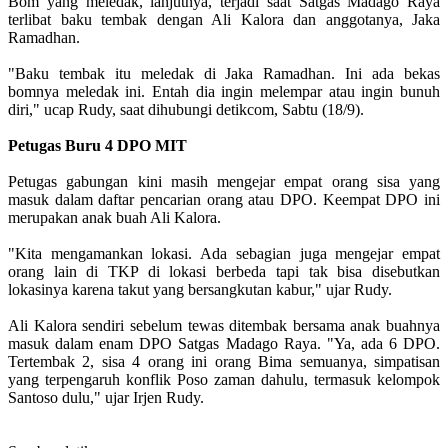
Bom yang meledak, lanjutnya, terjadi saat Satgas Madago Raya
terlibat baku tembak dengan Ali Kalora dan anggotanya, Jaka
Ramadhan.
"Baku tembak itu meledak di Jaka Ramadhan. Ini ada bekas
bomnya meledak ini. Entah dia ingin melempar atau ingin bunuh
diri," ucap Rudy, saat dihubungi detikcom, Sabtu (18/9).
Petugas Buru 4 DPO MIT
Petugas gabungan kini masih mengejar empat orang sisa yang
masuk dalam daftar pencarian orang atau DPO. Keempat DPO ini
merupakan anak buah Ali Kalora.
"Kita mengamankan lokasi. Ada sebagian juga mengejar empat
orang lain di TKP di lokasi berbeda tapi tak bisa disebutkan
lokasinya karena takut yang bersangkutan kabur," ujar Rudy.
Ali Kalora sendiri sebelum tewas ditembak bersama anak buahnya
masuk dalam enam DPO Satgas Madago Raya. "Ya, ada 6 DPO.
Tertembak 2, sisa 4 orang ini orang Bima semuanya, simpatisan
yang terpengaruh konflik Poso zaman dahulu, termasuk kelompok
Santoso dulu," ujar Irjen Rudy.