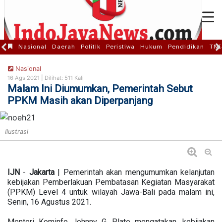
Nasional
Daerah
Politik
Peristiwa
Hukum
Pendidikan
TNI
Nasional
16 Ags 2021 |
Dilihat: 511 Kali
Malam Ini Diumumkan, Pemerintah Sebut
PPKM Masih akan Diperpanjang
Ilustrasi
IJN
-
Jakarta
| Pemerintah akan mengumumkan kelanjutan
kebijakan Pemberlakuan Pembatasan Kegiatan Masyarakat
(PPKM) Level 4 untuk wilayah Jawa-Bali pada malam ini,
Senin, 16 Agustus 2021.
Menteri Kominfo Johnny G. Plate mengatakan, kebijakan