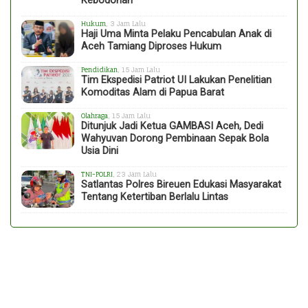
Kebodohan
Hukum
, 3 Jam Lalu
Haji Uma Minta Pelaku Pencabulan Anak di
Aceh Tamiang Diproses Hukum
Pendidikan
, 15 Jam Lalu
Tim Ekspedisi Patriot UI Lakukan Penelitian
Komoditas Alam di Papua Barat
Olahraga
, 15 Jam Lalu
Ditunjuk Jadi Ketua GAMBASI Aceh, Dedi
Wahyuvan Dorong Pembinaan Sepak Bola
Usia Dini
TNI-POLRI
, 23 Jam Lalu
Satlantas Polres Bireuen Edukasi Masyarakat
Tentang Ketertiban Berlalu Lintas