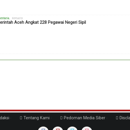
entaria
, Kemarin
rintah Aceh Angkat 228 Pegawai Negeri Sipil
daksi
Tentang Kami
Pedoman Media Siber
Discl