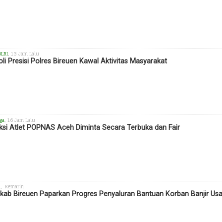
OLRI
, 13 Jam Lalu
oli Presisi Polres Bireuen Kawal Aktivitas Masyarakat
ga
, 16 Jam Lalu
ksi Atlet POPNAS Aceh Diminta Secara Terbuka dan Fair
h
, Kemarin
ab Bireuen Paparkan Progres Penyaluran Bantuan Korban Banjir Us