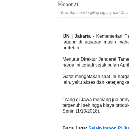
Prototipe mesin giling jagung dari Ch
IJN | Jakarta
- Kementerian Pe
jagung di pasaran masih maha
berlebih.
Menurut Direktur Jenderel Tan
harga ini terjadi sejak bulan Ap
Gatot mengatakan saat ini harg
lain, yaitu akses dan keterjangk
"Yang di Jawa memang jualannya 
terpenuhi sehingga biaya produks
Senin (1/10/2018).
Baca Juga:
Selain Impor, RI 