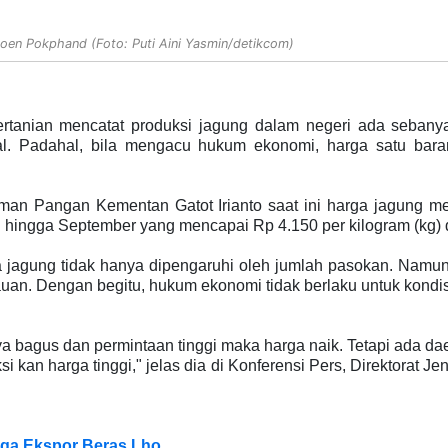
aroen Pokphand (Foto: Puti Aini Yasmin/detikcom)
rtanian mencatat produksi jagung dalam negeri ada sebany
l. Padahal, bila mengacu hukum ekonomi, harga satu bara
aman Pangan Kementan Gatot Irianto saat ini harga jagung m
ril hingga September yang mencapai Rp 4.150 per kilogram (kg) d
a jagung tidak hanya dipengaruhi oleh jumlah pasokan. Namun
auan. Dengan begitu, hukum ekonomi tidak berlaku untuk kondisi
bagus dan permintaan tinggi maka harga naik. Tetapi ada daer
i kan harga tinggi," jelas dia di Konferensi Pers, Direktorat 
Juga Ekspor Beras Lho