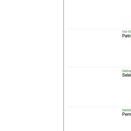
TNI-P
Patr
Olahra
Sele
Daera
Pemk