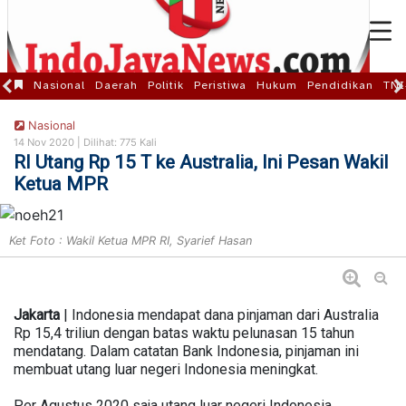
Nasional
Daerah
Politik
Peristiwa
Hukum
Pendidikan
TNI
Nasional
14 Nov 2020 |
Dilihat: 775 Kali
RI Utang Rp 15 T ke Australia, Ini Pesan Wakil
Ketua MPR
Ket Foto : Wakil Ketua MPR RI, Syarief Hasan
Jakarta
| Indonesia mendapat dana pinjaman dari Australia
Rp 15,4 triliun dengan batas waktu pelunasan 15 tahun
mendatang. Dalam catatan Bank Indonesia, pinjaman ini
membuat utang luar negeri Indonesia meningkat.
Per Agustus 2020 saja utang luar negeri Indonesia