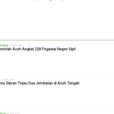
entaria
, 2 Jam Lalu
rintah Aceh Angkat 228 Pegawai Negeri Sipil
h
, 6 Jam Lalu
es Gibran Tinjau Dua Jembatan di Aceh Tengah
dikan
, 7 Jam Lalu