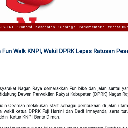
-POLRI
Ekonomi
Kesehatan
Olahraga
Parlementaria
Wisata Bu
 Fun Walk KNPI, Wakil DPRK Lepas Ratusan Pes
yarakat Nagan Raya semarakkan Fun bike dan jalan santai ya
didukung Dewan Perwakilan Rakyat Kabupaten (DPRK) Nagan Ray
lidin Oesman melakukan start sebagai pembukaan di jalan ut
 wakil ketua DPRK Fuji Hartini dan Dedi Irmayanda, serta tur
din, Ketua KNPI Banta Diman.