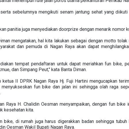
 santai menempuh rute jalan poros utama perkantoran Pemkab N
eserta sebelumnya mengikuti senam jantung sehat yang diikuti
ikan panitia juga menyediakan doorprize dengan menarik nomor k
iman mengatakan, hal kita lakukan sebagai dengan motto tolak 
asyarakat dan pemuda di Nagan Raya akan dapat menghilangk
diakan tempat pendaftaran untuk dapat meriahkan fun bike, pe
kmue, dan Simpang Peut," kata Banta Diman.
 ketua II DPRK Nagan Raya Hj. Fuji Hartini mengucapkan teri
menyukseskan fun bike dan jalan ini sehingga olah raga seper
.
gan Raya H. Chalidin Oesman menyampaikan, dengan fun bike 
uk kesehatan kita.
un bike, di rumah juga harus digerakkan badan sehingga tubuh 
lidin Oesman Wakil Bupati Nagan Raya.