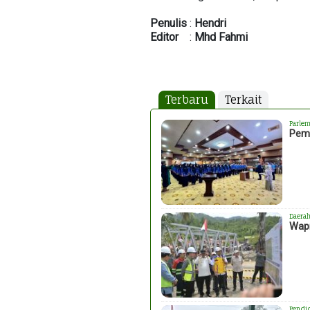
Penulis
:
Hendri
Editor
:
Mhd
Fahmi
Terbaru
Terkait
Parlem
Peme
Daera
Wapr
Pendi