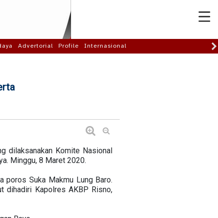
daya
Advertorial
Profile
Internasional
erta
ng dilaksanakan Komite Nasional
a. Minggu, 8 Maret 2020.
ama poros Suka Makmu Lung Baro.
ut dihadiri Kapolres AKBP Risno,