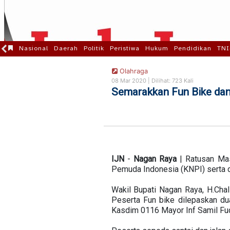
Nasional
Daerah
Politik
Peristiwa
Hukum
Pendidikan
TNI
Olahraga
08 Mar 2020 |
Dilihat: 723 Kali
Semarakkan Fun Bike dan
IJN
-
Nagan
Raya
| Ratusan Mas
Pemuda Indonesia (KNPI) serta 
Wakil Bupati Nagan Raya, H.Cha
Peserta Fun bike dilepaskan dua
Kasdim 0116 Mayor Inf Samil Fud