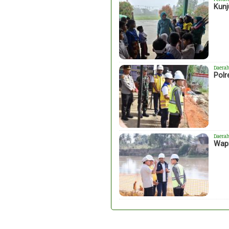
Kunj
Daera
Polr
Daera
Wapr