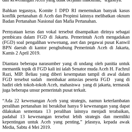
Bahkan tegasnya, Komite I DPD RI menemukan banyak kasus
konflik pertanahan di Aceh dan Propinsi lainnya melibatkan oknum
Badan Pertanahan Nasional dan Mafia Pertanahan.
Pernyataan keras dan vokal tersebut disampaikan dirinya sebagai
pembicara dalam FGD di Jakarta. Pemerintah Aceh mengadakan
(FGD) soal pengalihan wewenang, aset dan pegawai pusat Kanwil
BPN daerah di kantor penghubung Pemerintah Aceh di Jakarta,
Kamis 2 April 2019.
Diantara beberapa narasumber yang di undang oleh panitia untuk
memantik topik di FGD kali ini ialah Senator muda Aceh H. Fachrul
Razi, MIP. Beliau yang diberi kesempatan tampil di awal dalam
FGD tersebut sudah membakar antusias peserta FGD yang di
hadiri oleh tokoh-tokoh Aceh, mahasiswa yang di jakarta, termasuk
juga beberapa unsur pemerintah pusat terkait.
“Ada 22 kewenangan Aceh yang strategis, namun keterlambatan
peralihan pertanahan ini berakibat hanya 9 kewenangan yang dapat
dilakukan sementara 13 peralihan lainnya menjadi terabaikan,
padahal 13 kewenangan tersebut lebih strategis dan memiliki
kepentingan untuk Aceh yang penting,” jelasnya, kepada awak
Media, Sabtu 4 Mei 2019.