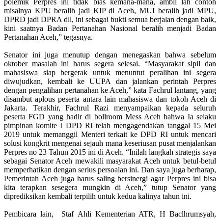
polemik Perpres ini tidak bias kemana-mana, ambil lah contoh
misalnya KPU beralih jadi KIP di Aceh, MUI beralih jadi MPU,
DPRD jadi DPRA dll, ini sebagai bukti semua berjalan dengan baik,
kini saatnya Badan Pertanahan Nasional beralih menjadi Badan
Pertanahan Aceh,” tegasnya.
Senator ini juga menutup dengan menegaskan bahwa sebelum
oktober masalah ini harus segera selesai. “Masyarakat sipil dan
mahasiswa siap bergerak untuk menuntut peralihan ini segera
diwujudkan, kembali ke UUPA dan jalankan perintah Perpres
dengan pengalihan pertanahan ke Aceh,” kata Fachrul lantang, yang
disambut aplous peserta antara lain mahasiswa dan tokoh Aceh di
Jakarta. Terakhir, Fachrul Razi menyampaikan kepada seluruh
peserta FGD yang hadir di bollroom Mess Aceh bahwa Ia selaku
pimpinan komite I DPD RI telah mengagendakan tanggal 15 Mei
2019 untuk memanggil Menteri terkait ke DPD RI untuk mencari
solusi kongkrit mengenai sejauh mana keseriusan pusat menjalankan
Perpres no 23 Tahun 2015 ini di Aceh. “Inilah langkah strategis saya
sebagai Senator Aceh mewakili masyarakat Aceh untuk betul-betul
memperhatikan dengan serius persoalan ini. Dan saya juga berharap,
Pemerintah Aceh juga harus saling bersinergi agar Perpres ini bisa
kita terapkan sesegera mungkin di Aceh,” tutup Senator yang
diprediksikan kembali terpilih untuk kedua kalinya tahun ini.
Pembicara lain, Staf Ahli Kementerian ATR, H Baclhrumsyah,