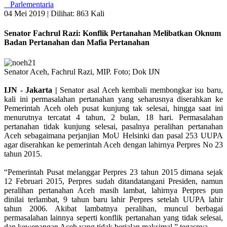
Parlementaria
04 Mei 2019 |
Dilihat: 863 Kali
Senator Fachrul Razi: Konflik Pertanahan Melibatkan Oknum
Badan Pertanahan dan Mafia Pertanahan
Senator Aceh, Fachrul Razi, MIP. Foto; Dok IJN
IJN - Jakarta |
Senator asal Aceh kembali membongkar isu baru,
kali ini permasalahan pertanahan yang seharusnya diserahkan ke
Pemerintah Aceh oleh pusat kunjung tak selesai, hingga saat ini
menurutnya tercatat 4 tahun, 2 bulan, 18 hari. Permasalahan
pertanahan tidak kunjung selesai, pasalnya peralihan pertanahan
Aceh sebagaimana perjanjian MoU Helsinki dan pasal 253 UUPA
agar diserahkan ke pemerintah Aceh dengan lahirnya Perpres No 23
tahun 2015.
“Pemerintah Pusat melanggar Perpres 23 tahun 2015 dimana sejak
12 Februari 2015, Perpres sudah ditandatangani Presiden, namun
peralihan pertanahan Aceh masih lambat, lahirnya Perpres pun
dinilai terlambat, 9 tahun baru lahir Perpres setelah UUPA lahir
tahun 2006. Akibat lambatnya peralihan, muncul berbagai
permasalahan lainnya seperti konflik pertanahan yang tidak selesai,
dan kewenangan Aceh yang tidak berjalan maksimal,” tegasnya.