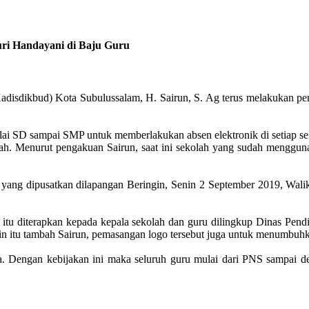
ri Handayani di Baju Guru
disdikbud) Kota Subulussalam, H. Sairun, S. Ag terus melakukan pem
i SD sampai SMP untuk memberlakukan absen elektronik di setiap se
lah. Menurut pengakuan Sairun, saat ini sekolah yang sudah mengguna
60 yang dipusatkan dilapangan Beringin, Senin 2 September 2019, Wa
itu diterapkan kepada kepala sekolah dan guru dilingkup Dinas Pend
in itu tambah Sairun, pemasangan logo tersebut juga untuk menumbuhke
 Dengan kebijakan ini maka seluruh guru mulai dari PNS sampai de