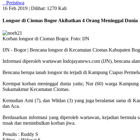
Peristiwa
16 Feb 2019 |
Dilihat: 1270 Kali
Longsor di Ciomas Bogor Akibatkan 4 Orang Meninggal Dunia
Korban longsor di Ciomas Bogor. Foto: IJN
IJN - Bogor | Bencana longsor di Kecamatan Ciomas Kabupaten Bogor
Informasi diperoleh wartawan Indojayanews.com (IJN), bencana alam l
Bencana berupa tanah longsor itu terjadi di Kampung Ciapus Perm
Keempat korban meninggal dunia yaitu; Nur (60) warga Kampun
Sukamakmur Kecamatan Ciomas.
Kemudian Ami (7), dan Wildan (3) yang juga beralamat sama di K
dan Aca.
Berdasarkan informasi yang diperoleh wartawan, kejadian bermula
rusak dan menimbulkan korban jiwa.
Penulis : Ruddy S
Editor : Hidayat S