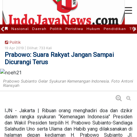
Nasional
Daerah
Politik
Peristiwa
Hukum
Pendidikan
TNI
Politik
19 Apr 2019 |
Dilihat: 733 Kali
Prabowo: Suara Rakyat Jangan Sampai
Dicurangi Terus
Prabowo Subianto Gelar Syukuran Kemenangan Indonesia. Foto Antoni
Riansyah
IJN - Jakarta | Ribuan orang menghadiri doa dan dzikir
dalam rangka syukuran “Kemenagan Indonesia” Presiden
dan Wakil Presiden terpilih H. Prabowo Subianto-Sandiaga
Salahudin Uno serta Ulama dan Habib yang dilaksanakan di
halaman depan kediaman H. Prabowo Subianto Jl.