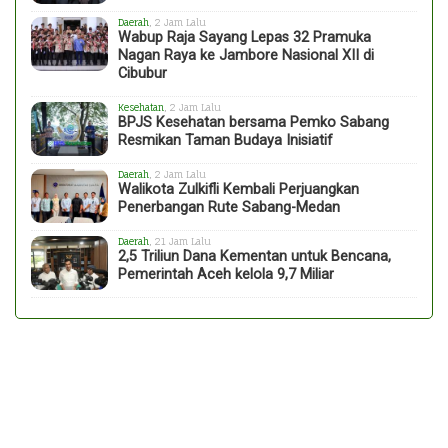
Daerah
, 2 Jam Lalu
Wabup Raja Sayang Lepas 32 Pramuka
Nagan Raya ke Jambore Nasional XII di
Cibubur
Kesehatan
, 2 Jam Lalu
BPJS Kesehatan bersama Pemko Sabang
Resmikan Taman Budaya Inisiatif
Daerah
, 2 Jam Lalu
Walikota Zulkifli Kembali Perjuangkan
Penerbangan Rute Sabang-Medan
Daerah
, 21 Jam Lalu
2,5 Triliun Dana Kementan untuk Bencana,
Pemerintah Aceh kelola 9,7 Miliar