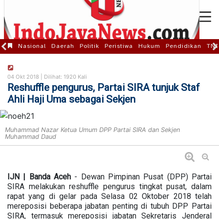
Nasional
Daerah
Politik
Peristiwa
Hukum
Pendidikan
TNI
04 Okt 2018 |
Dilihat: 1920 Kali
Reshuffle pengurus, Partai SIRA tunjuk Staf
Ahli Haji Uma sebagai Sekjen
Muhammad Nazar Ketua Umum DPP Partai SIRA dan Sekjen
Muhammad Daud
IJN | Banda Aceh
- Dewan Pimpinan Pusat (DPP) Partai
SIRA melakukan reshuffle pengurus tingkat pusat, dalam
rapat yang di gelar pada Selasa 02 Oktober 2018 telah
mereposisi beberapa jabatan penting di tubuh DPP Partai
SIRA, termasuk mereposisi jabatan Sekretaris Jenderal