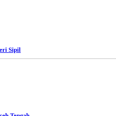
ri Sipil
ceh Tengah