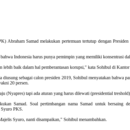
K) Abraham Samad melakukan pertemuan tertutup dengan Presiden Pa
ahwa Indonesia harus punya pemimpin yang memiliki konsentrasi dal
 lebih baik dalam hal pemberantasan korupsi," kata Sohibul di Kanto
sa diusung sebagai calon presiden 2019, Sohibul menyatakan bahwa par
yakni 20 persen.
(Nyapres) tapi ada aturan yang harus dilewati (presidential treshold),
ilakukan Samad. Soal pertimbangan nama Samad untuk bersaing de
 Syuro PKS.
eh Majelis Syuro, nanti disampaikan," Sohibul menambahkan.