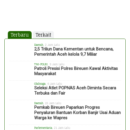
Terbaru
Terkait
Daerah
, 2 Jam Lalu
2,5 Triliun Dana Kementan untuk Bencana,
Pemerintah Aceh kelola 9,7 Miliar
TNI-POLRI
, 3 Jam Lalu
Patroli Presisi Polres Bireuen Kawal Aktivitas
Masyarakat
Olahraga
, 6 Jam Lalu
Seleksi Atlet POPNAS Aceh Diminta Secara
Terbuka dan Fair
Daerah
, 19 Jam Lalu
Pemkab Bireuen Paparkan Progres
Penyaluran Bantuan Korban Banjir Usai Aduan
Warga ke Wapres
Parlementaria
, 21 Jam Lalu