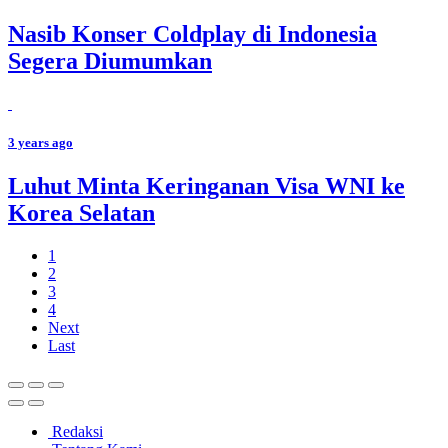
Nasib Konser Coldplay di Indonesia
Segera Diumumkan
3 years ago
Luhut Minta Keringanan Visa WNI ke
Korea Selatan
1
2
3
4
Next
Last
Redaksi