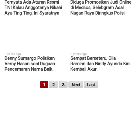
Ternyata Ada Aturan Resmi
Diduga Promosikan Judi Online
TNI Kalau Anggotanya Nikahi
di Medsos, Selebgram Asal
Ayu Ting Ting, Ini Syaratnya
Nagan Raya Diringkus Polisi
3 years ago
3 years ago
Denny Sumargo Polisikan
Sempat Berseteru, Olla
Verny Hasan soal Dugaan
Ramlan dan Nindy Ayunda Kini
Pencemaran Nama Baik
Kembali Akur
1
2
3
Next
Last