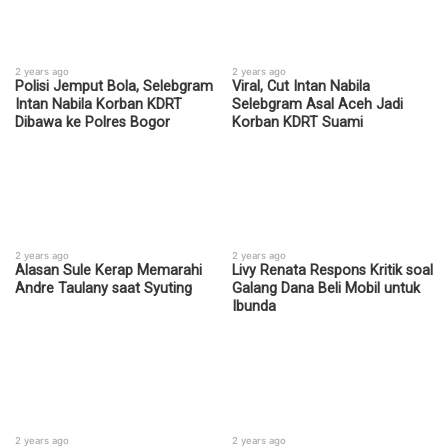
2 years ago
2 years ago
Polisi Jemput Bola, Selebgram
Viral, Cut Intan Nabila
Intan Nabila Korban KDRT
Selebgram Asal Aceh Jadi
Dibawa ke Polres Bogor
Korban KDRT Suami
2 years ago
2 years ago
Alasan Sule Kerap Memarahi
Livy Renata Respons Kritik soal
Andre Taulany saat Syuting
Galang Dana Beli Mobil untuk
Ibunda
2 years ago
2 years ago