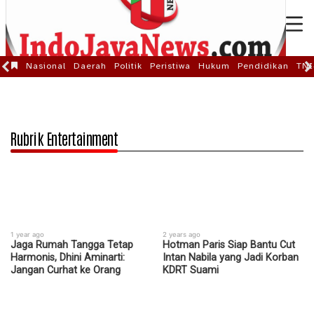
Nasional
Daerah
Politik
Peristiwa
Hukum
Pendidikan
TNI
Rubrik Entertainment
1 year ago
2 years ago
Jaga Rumah Tangga Tetap
Hotman Paris Siap Bantu Cut
Harmonis, Dhini Aminarti:
Intan Nabila yang Jadi Korban
Jangan Curhat ke Orang
KDRT Suami