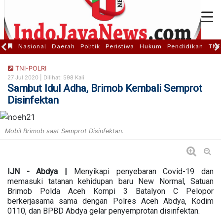
Nasional
Daerah
Politik
Peristiwa
Hukum
Pendidikan
TNI
TNI-POLRI
27 Jul 2020 |
Dilihat: 598 Kali
Sambut Idul Adha, Brimob Kembali Semprot
Disinfektan
Mobil Brimob saat Semprot Disinfektan.
IJN - Abdya |
Menyikapi penyebaran Covid-19 dan
memasuki tatanan kehidupan baru New Normal, Satuan
Brimob Polda Aceh Kompi 3 Batalyon C Pelopor
berkerjasama sama dengan Polres Aceh Abdya, Kodim
0110, dan BPBD Abdya gelar penyemprotan disinfektan.