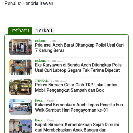
Penulis: Hendria Irawan
Terbaru
Terkait
Hukum
, 4 Jam Lalu
Pria asal Aceh Barat Ditangkap Polisi Usai Curi
7 Karung Beras
Hukum
, 5 Jam Lalu
Eks Karyawan di Banda Aceh Ditangkap Polisi
Usai Curi Labtop Gegara Tak Terima Dipecat
TNI-POLRI
, 6 Jam Lalu
Polres Bireuen Gelar Olah TKP Laka Lantas
Mobil Pengangkut Sampah dan Box
Daerah
, Kemarin
Kakanwil Kemenkum Aceh Lepas Peserta Fun
Walk Sambut Hari Pengayoman ke-81
Daerah
, Kemarin
Bupati Bireuen: Kemerdekaan Sejati Dimulai
dari Membebaskan Anak Bangsa dari