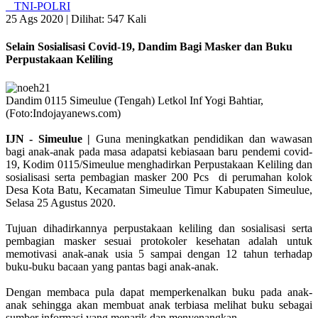
TNI-POLRI
25 Ags 2020 |
Dilihat: 547 Kali
Selain Sosialisasi Covid-19, Dandim Bagi Masker dan Buku
Perpustakaan Keliling
Dandim 0115 Simeulue (Tengah) Letkol Inf Yogi Bahtiar,
(Foto:Indojayanews.com)
IJN - Simeulue |
Guna meningkatkan pendidikan dan wawasan
bagi anak-anak pada masa adapatsi kebiasaan baru pendemi covid-
19, Kodim 0115/Simeulue menghadirkan Perpustakaan Keliling dan
sosialisasi serta pembagian masker 200 Pcs di perumahan kolok
Desa Kota Batu, Kecamatan Simeulue Timur Kabupaten Simeulue,
Selasa 25 Agustus 2020.
Tujuan dihadirkannya perpustakaan keliling dan sosialisasi serta
pembagian masker sesuai protokoler kesehatan adalah untuk
memotivasi anak-anak usia 5 sampai dengan 12 tahun terhadap
buku-buku bacaan yang pantas bagi anak-anak.
Dengan membaca pula dapat memperkenalkan buku pada anak-
anak sehingga akan membuat anak terbiasa melihat buku sebagai
sumber informasi yang menarik dan menyenangkan.