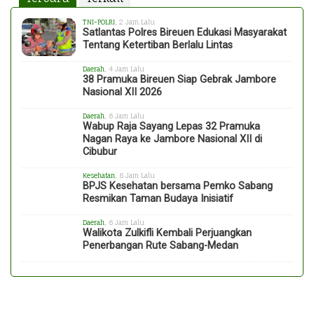
TNI-POLRI
, 2 Jam Lalu
Satlantas Polres Bireuen Edukasi Masyarakat
Tentang Ketertiban Berlalu Lintas
Daerah
, 4 Jam Lalu
38 Pramuka Bireuen Siap Gebrak Jambore
Nasional XII 2026
Daerah
, 6 Jam Lalu
Wabup Raja Sayang Lepas 32 Pramuka
Nagan Raya ke Jambore Nasional XII di
Cibubur
Kesehatan
, 6 Jam Lalu
BPJS Kesehatan bersama Pemko Sabang
Resmikan Taman Budaya Inisiatif
Daerah
, 6 Jam Lalu
Walikota Zulkifli Kembali Perjuangkan
Penerbangan Rute Sabang-Medan