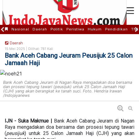
Nasional
Daerah
Politik
Peristiwa
Hukum
Pendidikan
TNI
Daerah
15 Mei 2025 |
Dilihat: 781 Kali
Bank Aceh Cabang Jeuram Peusijuk 25 Calon
Jamaah Haji
Bank Aceh Cabang Jeuram di Nagan Raya mengadakan doa bersama
dan prosesi tepung tawari (peusijuk) untuk 25 Calon Jamaah Haji
(CJH) yang akan berangkat ke tanah suci. Foto. Hendria Irawan
/Indojayanews
IJN - Suka Makmue |
Bank Aceh Cabang Jeuram di Nagan
Raya mengadakan doa bersama dan prosesi tepung tawari
(
peusijuk
) untuk 25 Calon Jamaah Haji (CJH) yang akan