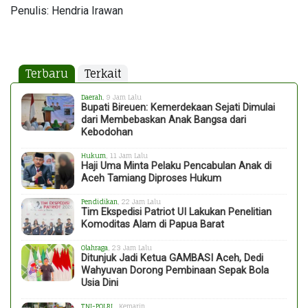
Penulis: Hendria Irawan
Terbaru
Terkait
Daerah
, 9 Jam Lalu
Bupati Bireuen: Kemerdekaan Sejati Dimulai
dari Membebaskan Anak Bangsa dari
Kebodohan
Hukum
, 11 Jam Lalu
Haji Uma Minta Pelaku Pencabulan Anak di
Aceh Tamiang Diproses Hukum
Pendidikan
, 22 Jam Lalu
Tim Ekspedisi Patriot UI Lakukan Penelitian
Komoditas Alam di Papua Barat
Olahraga
, 23 Jam Lalu
Ditunjuk Jadi Ketua GAMBASI Aceh, Dedi
Wahyuvan Dorong Pembinaan Sepak Bola
Usia Dini
TNI-POLRI
, Kemarin