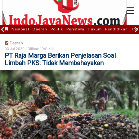
Nasional
Daerah
Politik
Peristiwa
Hukum
Pendidikan
TNI
Daerah
03 Jul 2020 |
Dilihat: 1941 Kali
PT Raja Marga Berikan Penjelasan Soal
Limbah PKS: Tidak Membahayakan