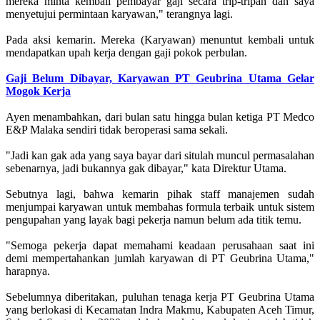
mereka minta kembali pembayar gaji secara trip-tripan dan saya
menyetujui permintaan karyawan," terangnya lagi.
Pada aksi kemarin. Mereka (Karyawan) menuntut kembali untuk
mendapatkan upah kerja dengan gaji pokok perbulan.
Gaji Belum Dibayar, Karyawan PT Geubrina Utama Gelar
Mogok Kerja
Ayen menambahkan, dari bulan satu hingga bulan ketiga PT Medco
E&P Malaka sendiri tidak beroperasi sama sekali.
"Jadi kan gak ada yang saya bayar dari situlah muncul permasalahan
sebenarnya, jadi bukannya gak dibayar," kata Direktur Utama.
Sebutnya lagi, bahwa kemarin pihak staff manajemen sudah
menjumpai karyawan untuk membahas formula terbaik untuk sistem
pengupahan yang layak bagi pekerja namun belum ada titik temu.
"Semoga pekerja dapat memahami keadaan perusahaan saat ini
demi mempertahankan jumlah karyawan di PT Geubrina Utama,"
harapnya.
Sebelumnya diberitakan, puluhan tenaga kerja PT Geubrina Utama
yang berlokasi di Kecamatan Indra Makmu, Kabupaten Aceh Timur,