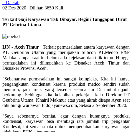
Daerah
02 Des 2020 |
Dilihat: 3650 Kali
Terkait Gaji Karyawan Tak Dibayar, Begini Tanggapan Dirut
PT Gebrina Utama
IJN
-
Aceh
Timur
| Terkait permasalahan antara karyawan dengan
PT. Geubrina Utama yang merupakan Subcon PT.Medco E&P
Malaka sampai saat ini belum ada kejelasan dan titik temu. Hingga
permasalahan ini dilimpahkan ke Disnaker Aceh Timur dan
Disnaker Provinsi Aceh.
"Sebenarnya permasalahan ini sangat kompleks, Kita ini hanya
pengangkutan kondensat karena produksi medco sendiri sudah
menurun, jadi truck yang tersedia selama ini 15 unit itu jauh
berkurang. Sehingga kita kelebihan pekerja," kata Direktur PT
Geubrina Utama, Khairil Makmur atau yang akrab disapa Ayen saat
dihubungi wartawan Indojayanews.com, Selasa 2 September 2020.
"Saya sebenarnya berniat, agar dengan kurangnya produksi
kondensat, karyawan bisa membagi rata jumlah trip pengantar
Kondesat, ini semata-mata untuk mempertahankan karyawan agar
tidak kena PHK," terangnya.