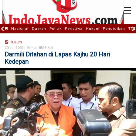
Nasional
Daerah
Politik
Peristiwa
Hukum
Pendidikan
TNI
Hukum
29 Jul 2019 |
Dilihat: 1505 Kali
Darmili Ditahan di Lapas Kajhu 20 Hari
Kedepan