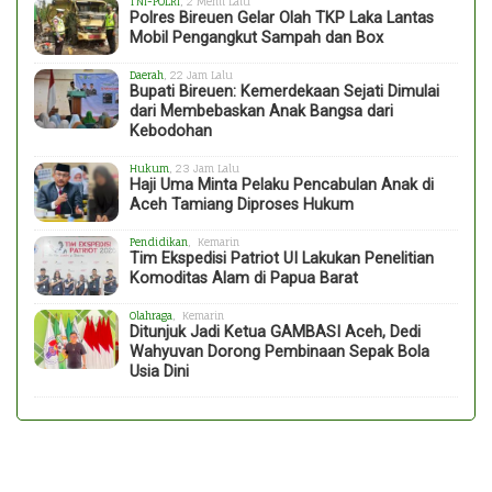
TNI-POLRI
, 2 Menit Lalu
Polres Bireuen Gelar Olah TKP Laka Lantas
Mobil Pengangkut Sampah dan Box
Daerah
, 22 Jam Lalu
Bupati Bireuen: Kemerdekaan Sejati Dimulai
dari Membebaskan Anak Bangsa dari
Kebodohan
Hukum
, 23 Jam Lalu
Haji Uma Minta Pelaku Pencabulan Anak di
Aceh Tamiang Diproses Hukum
Pendidikan
, Kemarin
Tim Ekspedisi Patriot UI Lakukan Penelitian
Komoditas Alam di Papua Barat
Olahraga
, Kemarin
Ditunjuk Jadi Ketua GAMBASI Aceh, Dedi
Wahyuvan Dorong Pembinaan Sepak Bola
Usia Dini