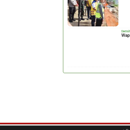
Daera
Wapr