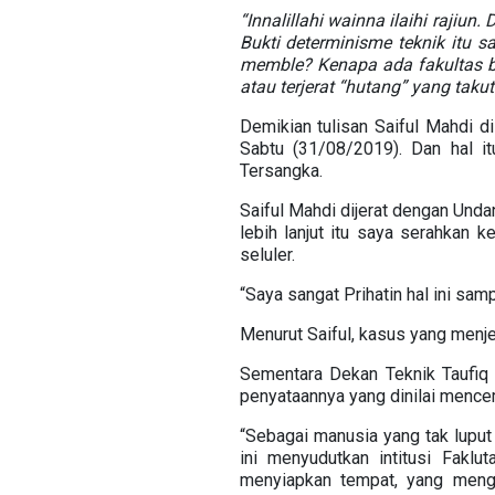
“Innalillahi wainna ilaihi rajiu
Bukti determinisme teknik itu 
memble? Kenapa ada fakultas b
atau terjerat “hutang” yang takut
Demikian tulisan Saiful Mahdi d
Sabtu (31/08/2019). Dan hal i
Tersangka.
Saiful Mahdi dijerat dengan Undan
lebih lanjut itu saya serahkan
seluler.
“Saya sangat Prihatin hal ini samp
Menurut Saiful, kasus yang menj
Sementara Dekan Teknik Taufiq
penyataannya yang dinilai mencem
“Sebagai manusia yang tak luput
ini menyudutkan intitusi Fakl
menyiapkan tempat, yang meng