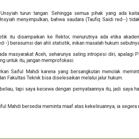
k Unsyiah turun tangan. Sehingga semua pihak yang ada kait
Unsyiah menyimpulkan, bahwa saudara (Taufiq Saidi red--) tid
i etik itu disampaikan ke Rektor, menurutnya ada etika akadem
red--) berasumsi dan ahli statistik, inikan masalah hukum sebutnya
a masyarakat Aceh, seharunya saling intropesi diri, apalagi P
ang untuk itu, jangan memprofokasi.
orkan Saiful Mahdi karena yang bersangkutan menolak memint
n Fakultas Teknik bisa diselesaikan melalui jalur hukum.
beliau, tapi saya kecewa dengan pernyataannya itu, jadi saya 
iful Mahdi bersedia meminta maaf atas kekeliruannya, ia segera