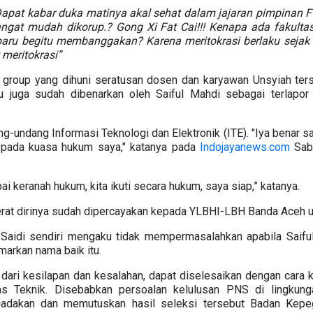
n. Dapat kabar duka matinya akal sehat dalam jajaran pimpinan
sangat mudah dikorup.? Gong Xi Fat Cai!!! Kenapa ada fakult
aru begitu membanggakan? Karena meritokrasi berlaku sejak
 meritokrasi”
i group yang dihuni seratusan dosen dan karyawan Unsyiah ters
tu juga sudah dibenarkan oleh Saiful Mahdi sebagai terlapor
g-undang Informasi Teknologi dan Elektronik (ITE). "Iya benar s
 kepada kuasa hukum saya," katanya pada
Indojayanews.com
Sab
ai keranah hukum, kita ikuti secara hukum, saya siap,” katanya.
erat dirinya sudah dipercayakan kepada YLBHI-LBH Banda Aceh 
 Saidi sendiri mengaku tidak mempermasalahkan apabila Saif
arkan nama baik itu.
 dari kesilapan dan kesalahan, dapat diselesaikan dengan cara
utas Teknik. Disebabkan persoalan kelulusan PNS di lingkung
adakan dan memutuskan hasil seleksi tersebut Badan Kepeg