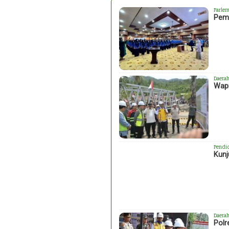
Parlem
Peme
Daera
Wapr
Pendi
Kunj
Daera
Polr