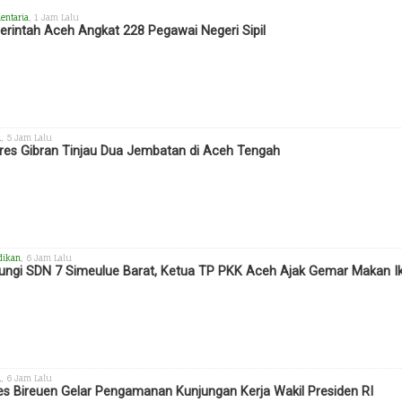
entaria
, 1 Jam Lalu
rintah Aceh Angkat 228 Pegawai Negeri Sipil
h
, 5 Jam Lalu
es Gibran Tinjau Dua Jembatan di Aceh Tengah
dikan
, 6 Jam Lalu
ungi SDN 7 Simeulue Barat, Ketua TP PKK Aceh Ajak Gemar Makan I
h
, 6 Jam Lalu
es Bireuen Gelar Pengamanan Kunjungan Kerja Wakil Presiden RI