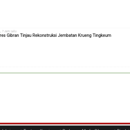
h
, 7 Jam Lalu
es Gibran Tinjau Rekonstruksi Jembatan Krueng Tingkeum