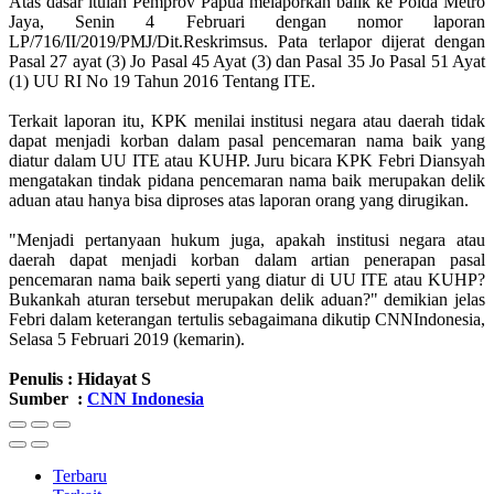
Atas dasar itulah Pemprov Papua melaporkan balik ke Polda Metro
Jaya, Senin 4 Februari dengan nomor laporan
LP/716/II/2019/PMJ/Dit.Reskrimsus. Pata terlapor dijerat dengan
Pasal 27 ayat (3) Jo Pasal 45 Ayat (3) dan Pasal 35 Jo Pasal 51 Ayat
(1) UU RI No 19 Tahun 2016 Tentang ITE.
Terkait laporan itu, KPK menilai institusi negara atau daerah tidak
dapat menjadi korban dalam pasal pencemaran nama baik yang
diatur dalam UU ITE atau KUHP. Juru bicara KPK Febri Diansyah
mengatakan tindak pidana pencemaran nama baik merupakan delik
aduan atau hanya bisa diproses atas laporan orang yang dirugikan.
"Menjadi pertanyaan hukum juga, apakah institusi negara atau
daerah dapat menjadi korban dalam artian penerapan pasal
pencemaran nama baik seperti yang diatur di UU ITE atau KUHP?
Bukankah aturan tersebut merupakan delik aduan?" demikian jelas
Febri dalam keterangan tertulis sebagaimana dikutip CNNIndonesia,
Selasa 5 Februari 2019 (kemarin).
Penulis : Hidayat S
Sumber :
CNN Indonesia
Terbaru