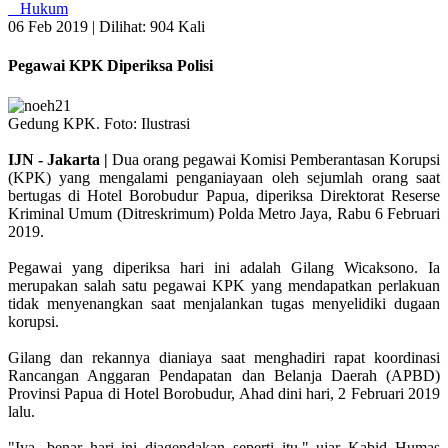
Hukum
06 Feb 2019 |
Dilihat: 904 Kali
Pegawai KPK Diperiksa Polisi
Gedung KPK. Foto: Ilustrasi
IJN - Jakarta |
Dua orang pegawai Komisi Pemberantasan Korupsi
(KPK) yang mengalami penganiayaan oleh sejumlah orang saat
bertugas di Hotel Borobudur Papua, diperiksa Direktorat Reserse
Kriminal Umum (Ditreskrimum) Polda Metro Jaya, Rabu 6 Februari
2019.
Pegawai yang diperiksa hari ini adalah Gilang Wicaksono. Ia
merupakan salah satu pegawai KPK yang mendapatkan perlakuan
tidak menyenangkan saat menjalankan tugas menyelidiki dugaan
korupsi.
Gilang dan rekannya dianiaya saat menghadiri rapat koordinasi
Rancangan Anggaran Pendapatan dan Belanja Daerah (APBD)
Provinsi Papua di Hotel Borobudur, Ahad dini hari, 2 Februari 2019
lalu.
"Iya, benar hari ini diagendakan seperti itu," ujar Kabid Humas