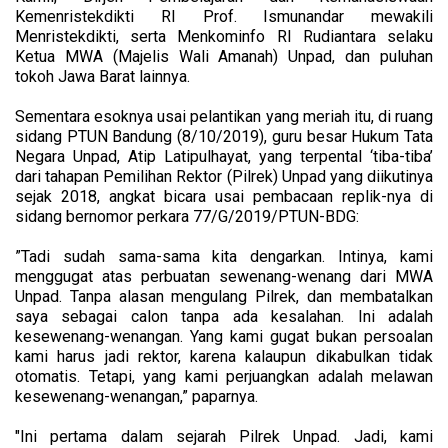
Kemenristekdikti RI Prof. Ismunandar mewakili
Menristekdikti, serta Menkominfo RI Rudiantara selaku
Ketua MWA (Majelis Wali Amanah) Unpad, dan puluhan
tokoh Jawa Barat lainnya.
Sementara esoknya usai pelantikan yang meriah itu, di ruang
sidang PTUN Bandung (8/10/2019), guru besar Hukum Tata
Negara Unpad, Atip Latipulhayat, yang terpental ‘tiba-tiba’
dari tahapan Pemilihan Rektor (Pilrek) Unpad yang diikutinya
sejak 2018, angkat bicara usai pembacaan replik-nya di
sidang bernomor perkara 77/G/2019/PTUN-BDG:
”Tadi sudah sama-sama kita dengarkan. Intinya, kami
menggugat atas perbuatan sewenang-wenang dari MWA
Unpad. Tanpa alasan mengulang Pilrek, dan membatalkan
saya sebagai calon tanpa ada kesalahan. Ini adalah
kesewenang-wenangan. Yang kami gugat bukan persoalan
kami harus jadi rektor, karena kalaupun dikabulkan tidak
otomatis. Tetapi, yang kami perjuangkan adalah melawan
kesewenang-wenangan,” paparnya.
"Ini pertama dalam sejarah Pilrek Unpad. Jadi, kami