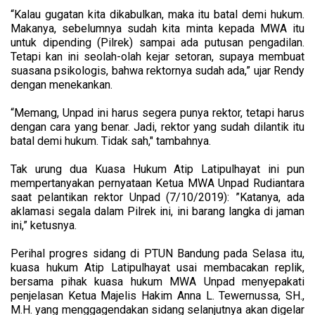
“Kalau gugatan kita dikabulkan, maka itu batal demi hukum.
Makanya, sebelumnya sudah kita minta kepada MWA itu
untuk dipending (Pilrek) sampai ada putusan pengadilan.
Tetapi kan ini seolah-olah kejar setoran, supaya membuat
suasana psikologis, bahwa rektornya sudah ada,” ujar Rendy
dengan menekankan.
“Memang, Unpad ini harus segera punya rektor, tetapi harus
dengan cara yang benar. Jadi, rektor yang sudah dilantik itu
batal demi hukum. Tidak sah," tambahnya.
Tak urung dua Kuasa Hukum Atip Latipulhayat ini pun
mempertanyakan pernyataan Ketua MWA Unpad Rudiantara
saat pelantikan rektor Unpad (7/10/2019): ”Katanya, ada
aklamasi segala dalam Pilrek ini, ini barang langka di jaman
ini,” ketusnya.
Perihal progres sidang di PTUN Bandung pada Selasa itu,
kuasa hukum Atip Latipulhayat usai membacakan replik,
bersama pihak kuasa hukum MWA Unpad menyepakati
penjelasan Ketua Majelis Hakim Anna L. Tewernussa, SH.,
M.H. yang menggagendakan sidang selanjutnya akan digelar