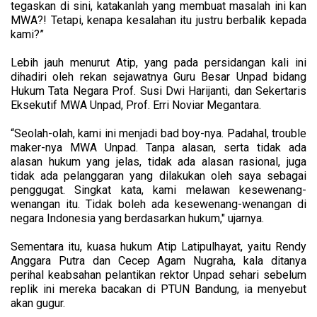
tegaskan di sini, katakanlah yang membuat masalah ini kan
MWA?! Tetapi, kenapa kesalahan itu justru berbalik kepada
kami?”
Lebih jauh menurut Atip, yang pada persidangan kali ini
dihadiri oleh rekan sejawatnya Guru Besar Unpad bidang
Hukum Tata Negara Prof. Susi Dwi Harijanti, dan Sekertaris
Eksekutif MWA Unpad, Prof. Erri Noviar Megantara.
“Seolah-olah, kami ini menjadi bad boy-nya. Padahal, trouble
maker-nya MWA Unpad. Tanpa alasan, serta tidak ada
alasan hukum yang jelas, tidak ada alasan rasional, juga
tidak ada pelanggaran yang dilakukan oleh saya sebagai
penggugat. Singkat kata, kami melawan kesewenang-
wenangan itu. Tidak boleh ada kesewenang-wenangan di
negara Indonesia yang berdasarkan hukum," ujarnya.
Sementara itu, kuasa hukum Atip Latipulhayat, yaitu Rendy
Anggara Putra dan Cecep Agam Nugraha, kala ditanya
perihal keabsahan pelantikan rektor Unpad sehari sebelum
replik ini mereka bacakan di PTUN Bandung, ia menyebut
akan gugur.