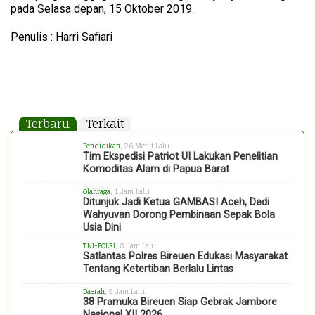
pada Selasa depan, 15 Oktober 2019.
Penulis : Harri Safiari
Terbaru
Terkait
Pendidikan
, 26 Menit Lalu
Tim Ekspedisi Patriot UI Lakukan Penelitian
Komoditas Alam di Papua Barat
Olahraga
, 1 Jam Lalu
Ditunjuk Jadi Ketua GAMBASI Aceh, Dedi
Wahyuvan Dorong Pembinaan Sepak Bola
Usia Dini
TNI-POLRI
, 8 Jam Lalu
Satlantas Polres Bireuen Edukasi Masyarakat
Tentang Ketertiban Berlalu Lintas
Daerah
, 9 Jam Lalu
38 Pramuka Bireuen Siap Gebrak Jambore
Nasional XII 2026