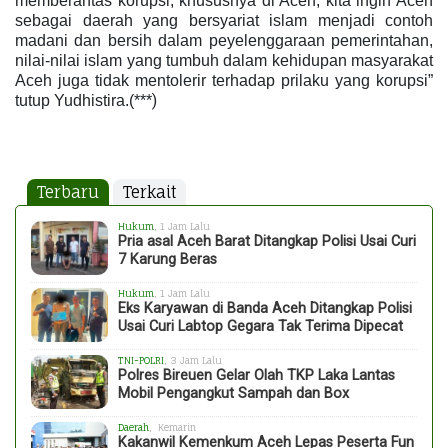
memberantas korupsi, khususnya di Aceh, kita ingin Aceh
sebagai daerah yang bersyariat islam menjadi contoh
madani dan bersih dalam peyelenggaraan pemerintahan,
nilai-nilai islam yang tumbuh dalam kehidupan masyarakat
Aceh juga tidak mentolerir terhadap prilaku yang korupsi”
)
tutup Yudhistira.(***
Terbaru
Terkait
Hukum
, 1 Jam Lalu
Pria asal Aceh Barat Ditangkap Polisi Usai Curi
7 Karung Beras
Hukum
, 1 Jam Lalu
Eks Karyawan di Banda Aceh Ditangkap Polisi
Usai Curi Labtop Gegara Tak Terima Dipecat
TNI-POLRI
, 3 Jam Lalu
Polres Bireuen Gelar Olah TKP Laka Lantas
Mobil Pengangkut Sampah dan Box
Daerah
, Kemarin
Kakanwil Kemenkum Aceh Lepas Peserta Fun