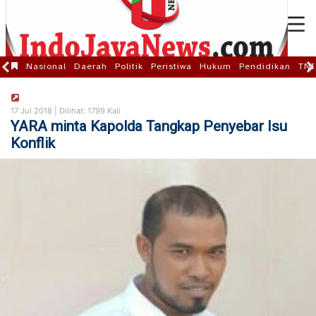
Nasional
Daerah
Politik
Peristiwa
Hukum
Pendidikan
TNI
17 Jul 2018 |
Dilihat: 1799 Kali
YARA minta Kapolda Tangkap Penyebar Isu
Konflik