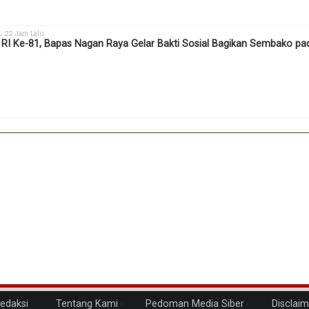
h
, 22 Jam Lalu
RI Ke-81, Bapas Nagan Raya Gelar Bakti Sosial Bagikan Sembako 
edaksi
Tentang Kami
Pedoman Media Siber
Disclaim