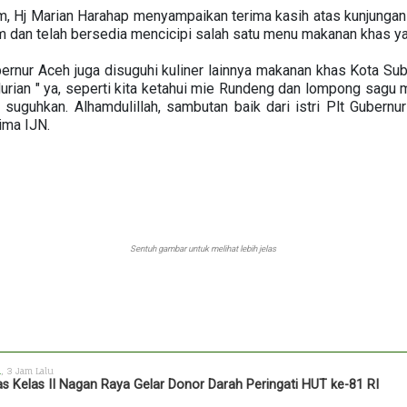
 Hj Marian Harahap menyampaikan terima kasih atas kunjungan is
m dan telah bersedia mencicipi salah satu menu makanan khas y
ubernur Aceh juga disuguhi kuliner lainnya makanan khas Kota 
durian " ya, seperti kita ketahui mie Rundeng dan lompong sagu
suguhkan. Alhamdulillah, sambutan baik dari istri Plt Gubernur
ima IJN.
Sentuh gambar untuk melihat lebih jelas
h
, 3 Jam Lalu
s Kelas II Nagan Raya Gelar Donor Darah Peringati HUT ke-81 RI