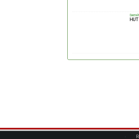
Daera
HUT 
R