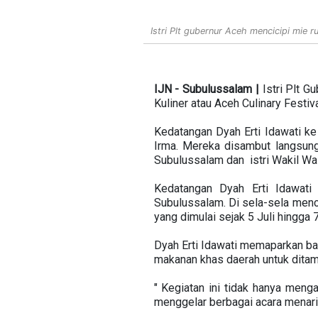
Istri Plt gubernur Aceh mencicipi mie r
IJN - Subulussalam |
Istri Plt 
Kuliner atau Aceh Culinary Festiv
Kedatangan Dyah Erti Idawati k
Irma. Mereka disambut langsung 
Subulussalam dan istri Wakil Wa
Kedatangan Dyah Erti Idawat
Subulussalam. Di sela-sela mencic
yang dimulai sejak 5 Juli hingga 7
Dyah Erti Idawati memaparkan b
makanan khas daerah untuk ditamp
" Kegiatan ini tidak hanya meng
menggelar berbagai acara menarik