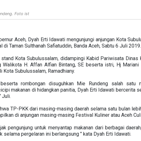
undeng. Foto ist
Gubernur Aceh, Dyah Erti Idawati mengunjungi anjungan Kota Sub
al di Taman Sulthanah Safiatuddin, Banda Aceh, Sabtu 6 Juli 2019
e stand Kota Subulussalam, didampingi Kabid Pariwisata Dinas
Walikota H. Affan Alfian Bintang, SE beserta istri, Hj Maria
li Kota Subulussalam, Ramadhiany.
i beserta rombongan disuguhkan Mie Rundeng salah satu 
ipi makanan di hidangkan panitia, Dyah Erti Idawati bercerita s
 Juli.
ahwa TP-PKK dari masing-masing daerah selama satu bulan leb
ilkan di anjungan masing-masing Festival Kuliner atau Aceh Culi
ajak pengunjung untuk menyantap makanan dari berbagai daerah, 
 selama pergelaran ini berlangsung " kata Dyah Erti Idawati.