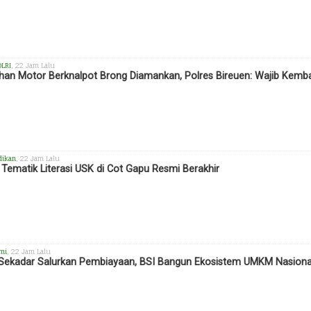
OLRI
, 22 Jam Lalu
han Motor Berknalpot Brong Diamankan, Polres Bireuen: Wajib Kemba
dikan
, 22 Jam Lalu
Tematik Literasi USK di Cot Gapu Resmi Berakhir
mi
, 22 Jam Lalu
Sekadar Salurkan Pembiayaan, BSI Bangun Ekosistem UMKM Nasiona