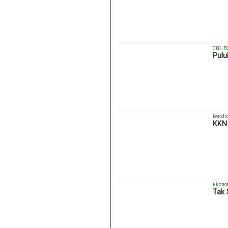
TNI-P
Pulu
Pendi
KKN 
Ekono
Tak 