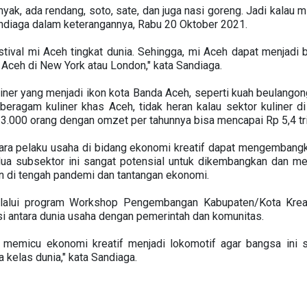
yak, ada rendang, soto, sate, dan juga nasi goreng. Jadi kalau m
andiaga dalam keterangannya, Rabu 20 Oktober 2021.
tival mi Aceh tingkat dunia. Sehingga, mi Aceh dapat menjadi 
i Aceh di New York atau London," kata Sandiaga.
iner yang menjadi ikon kota Banda Aceh, seperti kuah beulangong
n beragam kuliner khas Aceh, tidak heran kalau sektor kuliner 
3.000 orang dengan omzet per tahunnya bisa mencapai Rp 5,4 tri
ara pelaku usaha di bidang ekonomi kreatif dapat mengembangka
dua subsektor ini sangat potensial untuk dikembangkan dan m
an di tengah pandemi dan tantangan ekonomi.
melalui program Workshop Pengembangan Kabupaten/Kota Kreati
rasi antara dunia usaha dengan pemerintah dan komunitas.
tru memicu ekonomi kreatif menjadi lokomotif agar bangsa in
kelas dunia," kata Sandiaga.