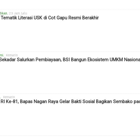
dikan
, 23 Jam Lalu
Tematik Literasi USK di Cot Gapu Resmi Berakhir
mi
, Kemarin
Sekadar Salurkan Pembiayaan, BSI Bangun Ekosistem UMKM Nasiona
h
, Kemarin
RI Ke-81, Bapas Nagan Raya Gelar Bakti Sosial Bagikan Sembako 