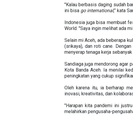
"Kalau berbasis daging sudah ban
ini bisa
go international
,” kata S
Indonesia juga bisa membuat fes
World. "Saya ingin melihat ada m
Selain mi Aceh, ada beberapa kul
(srikaya), dan roti cane. Denga
menyerap tenaga kerja sebanyak 
Sandiaga juga mendorong agar p
Kota Banda Aceh. Ia menilai ke
peningkatan yang cukup signifik
Oleh karena itu, ia berharap 
inovasi, kreativitas, dan kolabo
"Harapan kita pandemi ini jus
melahirkan pengusaha-pengusaha 