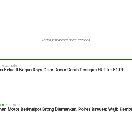
Sentuh gambar untuk melihat lebih jelas
h
, 4 Jam Lalu
s Kelas II Nagan Raya Gelar Donor Darah Peringati HUT ke-81 RI
OLRI
, 23 Jam Lalu
han Motor Berknalpot Brong Diamankan, Polres Bireuen: Wajib Kemba