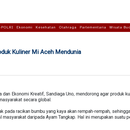
-POLRI
Ekonomi
Kesehatan
Olahraga
Parlementaria
Wisata Bu
duk Kuliner Mi Aceh Mendunia
a dan Ekonomi Kreatif, Sandiaga Uno, mendorong agar produk kul
masyarakat secara global.
etak pada racikan bumbu yang kaya akan rempah-rempah, sehingga
al masyarakat daripada Ayam Tangkap. Hal ini merupakan suatu p