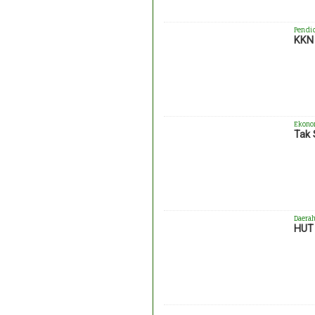
Pendi
KKN 
Ekono
Tak 
Daera
HUT 