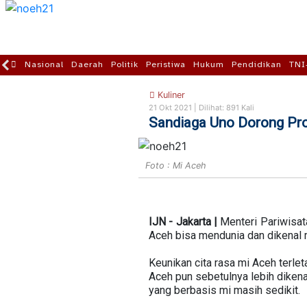
Nasional
Daerah
Politik
Peristiwa
Hukum
Pendidikan
TNI
Kuliner
21 Okt 2021 |
Dilihat: 891 Kali
Sandiaga Uno Dorong Pro
Foto : Mi Aceh
IJN - Jakarta |
Menteri Pariwisat
Aceh bisa mendunia dan dikenal 
Keunikan cita rasa mi Aceh terl
Aceh pun sebetulnya lebih diken
yang berbasis mi masih sedikit.