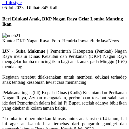
Lifestyle
05 Jul 2023 |
Dilihat: 845 Kali
Beri Edukasi Anak, DKP Nagan Raya Gelar Lomba Mancing
Ikan
Kantor DKP Nagan Raya. Foto. Hendria Irawan/IndoJayaNews
IJN - Suka Makmue |
Pemerintah Kabupaten (Pemkab) Nagan
Raya melalui Dinas Kelautan dan Perikanan (DKP) Nagan Raya
menggelar lomba mancing ikan bagi anak anak pada Minggu (16/7)
mendatang.
Kegiatan tersebut dilaksanakan untuk memberi edukasi terhadap
anak tentang kesabaran lewat cara memancing.
Pelaksana tugas (Plt) Kepala Dinas (Kadis) Kelautan dan Perikanan
Nagan Raya, Azman mengatakan, perlombaan tersebut salah satu
ide dari Pemerintah dalam hal ini Pj Bupati setelah adanya bibit ikan
yang ditebar di kolam taman balqis.
"Lomba ini diperuntukkan khusus untuk anak usia 6-14 tahun, hal
ini agar anak-anak bisa terbebas dari pengaruh gandget dan
pengaruh lainnya,"kata Azman, Kamis 6 Juli 2023.