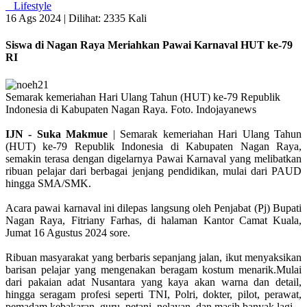
Lifestyle
16 Ags 2024 |
Dilihat: 2335 Kali
Siswa di Nagan Raya Meriahkan Pawai Karnaval HUT ke-79
RI
Semarak kemeriahan Hari Ulang Tahun (HUT) ke-79 Republik
Indonesia di Kabupaten Nagan Raya. Foto. Indojayanews
IJN - Suka Makmue
| Semarak kemeriahan Hari Ulang Tahun
(HUT) ke-79 Republik Indonesia di Kabupaten Nagan Raya,
semakin terasa dengan digelarnya Pawai Karnaval yang melibatkan
ribuan pelajar dari berbagai jenjang pendidikan, mulai dari PAUD
hingga SMA/SMK.
Acara pawai karnaval ini dilepas langsung oleh Penjabat (Pj) Bupati
Nagan Raya, Fitriany Farhas, di halaman Kantor Camat Kuala,
Jumat 16 Agustus 2024 sore.
Ribuan masyarakat yang berbaris sepanjang jalan, ikut menyaksikan
barisan pelajar yang mengenakan beragam kostum menarik.Mulai
dari pakaian adat Nusantara yang kaya akan warna dan detail,
hingga seragam profesi seperti TNI, Polri, dokter, pilot, perawat,
pemadam kebakaran, guru, petani, nelayan, dan masih banyak lagi.