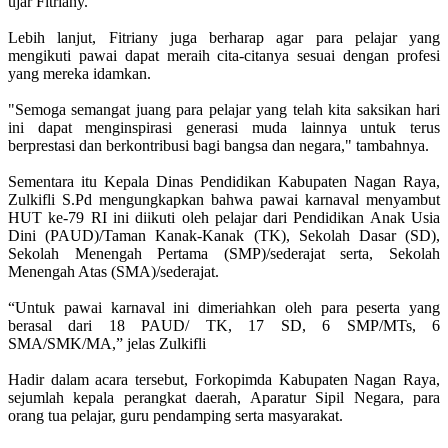
ujar Fitriany.
Lebih lanjut, Fitriany juga berharap agar para pelajar yang
mengikuti pawai dapat meraih cita-citanya sesuai dengan profesi
yang mereka idamkan.
"Semoga semangat juang para pelajar yang telah kita saksikan hari
ini dapat menginspirasi generasi muda lainnya untuk terus
berprestasi dan berkontribusi bagi bangsa dan negara," tambahnya.
Sementara itu Kepala Dinas Pendidikan Kabupaten Nagan Raya,
Zulkifli S.Pd mengungkapkan bahwa pawai karnaval menyambut
HUT ke-79 RI ini diikuti oleh pelajar dari Pendidikan Anak Usia
Dini (PAUD)/Taman Kanak-Kanak (TK), Sekolah Dasar (SD),
Sekolah Menengah Pertama (SMP)/sederajat serta, Sekolah
Menengah Atas (SMA)/sederajat.
“Untuk pawai karnaval ini dimeriahkan oleh para peserta yang
berasal dari 18 PAUD/ TK, 17 SD, 6 SMP/MTs, 6
SMA/SMK/MA,” jelas Zulkifli
Hadir dalam acara tersebut, Forkopimda Kabupaten Nagan Raya,
sejumlah kepala perangkat daerah, Aparatur Sipil Negara, para
orang tua pelajar, guru pendamping serta masyarakat.