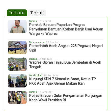
Terbaru
Terkait
Daerah
, 10 Jam Lalu
Pemkab Bireuen Paparkan Progres
Penyaluran Bantuan Korban Banjir Usai Aduan
Warga ke Wapres
Parlementaria
, 13 Jam Lalu
Pemerintah Aceh Angkat 228 Pegawai Negeri
Sipil
Daerah
, 17 Jam Lalu
Wapres Gibran Tinjau Dua Jembatan di Aceh
Tengah
Pendidikan
, 18 Jam Lalu
Kunjungi SDN 7 Simeulue Barat, Ketua TP
PKK Aceh Ajak Gemar Makan Ikan
Daerah
, 18 Jam Lalu
Polres Bireuen Gelar Pengamanan Kunjungan
Kerja Wakil Presiden RI