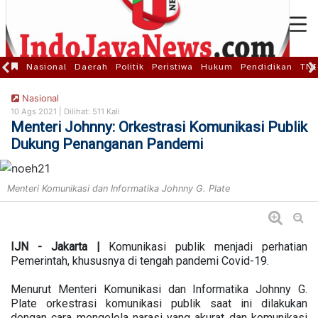
Nasional
Daerah
Politik
Peristiwa
Hukum
Pendidikan
TNI
Nasional
10 Ags 2021 |
Dilihat: 511 Kali
Menteri Johnny: Orkestrasi Komunikasi Publik
Dukung Penanganan Pandemi
Menteri Komunikasi dan Informatika Johnny G. Plate
IJN - Jakarta |
Komunikasi publik menjadi perhatian
Pemerintah, khususnya di tengah pandemi Covid-19.
Menurut Menteri Komunikasi dan Informatika Johnny G.
Plate orkestrasi komunikasi publik saat ini dilakukan
dengan cara mengelola narasi yang akurat dan komunikasi