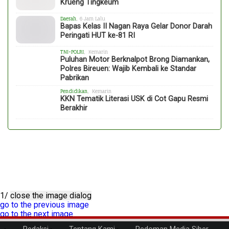
Krueng Tingkeum
Daerah
, 6 Jam Lalu
Bapas Kelas II Nagan Raya Gelar Donor Darah
Peringati HUT ke-81 RI
TNI-POLRI
, Kemarin
Puluhan Motor Berknalpot Brong Diamankan,
Polres Bireuen: Wajib Kembali ke Standar
Pabrikan
Pendidikan
, Kemarin
KKN Tematik Literasi USK di Cot Gapu Resmi
Berakhir
1/
close the image dialog
go to the previous image
go to the next image
1/
close the image dialog