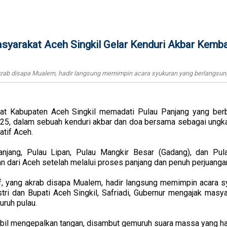
yarakat Aceh Singkil Gelar Kenduri Akbar Kemba
krab disapa Mualem, hadir langsung memimpin acara syukuran yang berlangsung 
t Kabupaten Aceh Singkil memadati Pulau Panjang yang berb
025, dalam sebuah kenduri akbar dan doa bersama sebagai ungk
atif Aceh.
njang, Pulau Lipan, Pulau Mangkir Besar (Gadang), dan Pul
n dari Aceh setelah melalui proses panjang dan penuh perjuanga
f, yang akrab disapa Mualem, hadir langsung memimpin acara s
stri dan Bupati Aceh Singkil, Safriadi, Gubernur mengajak masy
ruh pulau.
mbil mengepalkan tangan, disambut gemuruh suara massa yang had