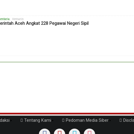
entaria
, Kemarin
rintah Aceh Angkat 228 Pegawai Negeri Sipil
daksi
Tentang Kami
Pedoman Media Siber
Discl