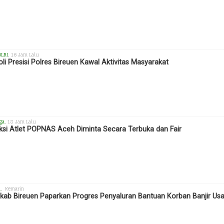
OLRI
, 16 Jam Lalu
oli Presisi Polres Bireuen Kawal Aktivitas Masyarakat
ga
, 18 Jam Lalu
ksi Atlet POPNAS Aceh Diminta Secara Terbuka dan Fair
h
, Kemarin
ab Bireuen Paparkan Progres Penyaluran Bantuan Korban Banjir Us