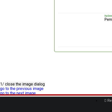
Parlem
Peme
1/
close the image dialog
go to the previous image
go to the next image
1/
close the image dialog
Re
go to the previous image
go to the next image
1/
close the image dialog