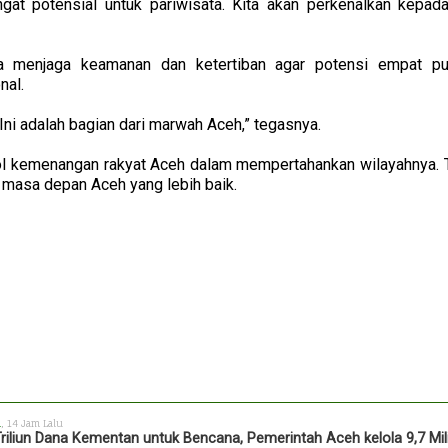
angat potensial untuk pariwisata. Kita akan perkenalkan kepada
a menjaga keamanan dan ketertiban agar potensi empat pu
nal.
. Ini adalah bagian dari marwah Aceh,” tegasnya.
ol kemenangan rakyat Aceh dalam mempertahankan wilayahnya. T
an masa depan Aceh yang lebih baik.
h
, 14 Jam Lalu
Triliun Dana Kementan untuk Bencana, Pemerintah Aceh kelola 9,7 Mil