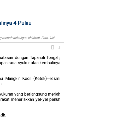
linya 4 Pulau
meriah sekaligus khidmat. Foto. IJN
atasan dengan Tapanuli Tengah,
apan rasa syukur atas kembalinya
au Mangkir Kecil (Ketek)—resmi
n.
yukuran yang berlangsung meriah
arakat meneriakkan yel-yel penuh
ir.