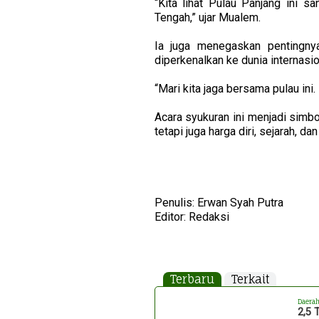
“Kita lihat Pulau Panjang ini s
Tengah,” ujar Mualem.
Ia juga menegaskan pentingny
diperkenalkan ke dunia internasio
“Mari kita jaga bersama pulau ini
Acara syukuran ini menjadi simb
tetapi juga harga diri, sejarah, d
Penulis: Erwan Syah Putra
Editor: Redaksi
Terbaru
Terkait
Daera
2,5 