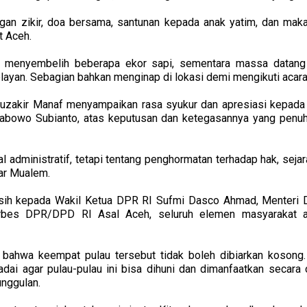
engan zikir, doa bersama, santunan kepada anak yatim, dan ma
t Aceh.
tia menyembelih beberapa ekor sapi, sementara massa datan
ayan. Sebagian bahkan menginap di lokasi demi mengikuti acara 
uzakir Manaf menyampaikan rasa syukur dan apresiasi kepada
rabowo Subianto, atas keputusan dan ketegasannya yang penu
l administratif, tetapi tentang penghormatan terhadap hak, sejar
jar Mualem.
sih kepada Wakil Ketua DPR RI Sufmi Dasco Ahmad, Menteri D
Forbes DPR/DPD RI Asal Aceh, seluruh elemen masyarakat a
bahwa keempat pulau tersebut tidak boleh dibiarkan kosong.
ai agar pulau-pulau ini bisa dihuni dan dimanfaatkan secara 
unggulan.