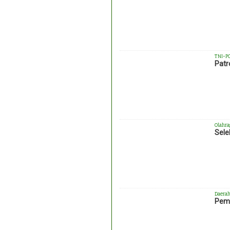
TNI-P
Patr
Olahra
Sele
Daera
Pemk