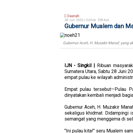
Daerah
28 Jun 2025 |
Dilihat: 338 Kali
Gubernur Mualem dan Mas
Gubernur Aceh, H. Muzakir Manaf, yang a
IJN - Singkil |
Ribuan masyaraka
Sumatera Utara, Sabtu 28 Juni 2
empat pulau ke wilayah administr
Empat pulau tersebut—Pulau Pa
dinyatakan kembali menjadi bagia
Gubernur Aceh, H. Muzakir Mana
sekaligus khidmat. Didampingi i
semangat yang menggema di selu
"Ini pulau kita!" seru Mualem sa