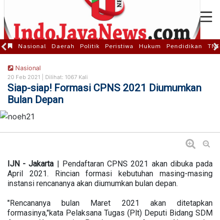
Nasional
Daerah
Politik
Peristiwa
Hukum
Pendidikan
TNI
Nasional
20 Feb 2021 |
Dilihat: 1067 Kali
Siap-siap! Formasi CPNS 2021 Diumumkan
Bulan Depan
IJN - Jakarta
| Pendaftaran CPNS 2021 akan dibuka pada
April 2021. Rincian formasi kebutuhan masing-masing
instansi rencananya akan diumumkan bulan depan.
"Rencananya bulan Maret 2021 akan ditetapkan
formasinya,"kata Pelaksana Tugas (Plt) Deputi Bidang SDM