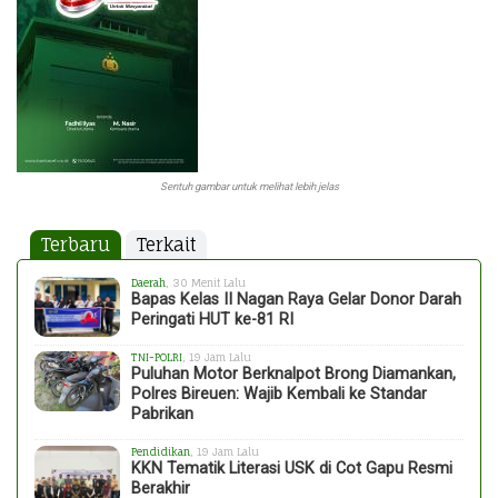
Sentuh gambar untuk melihat lebih jelas
Terbaru
Terkait
Daerah
, 30 Menit Lalu
Bapas Kelas II Nagan Raya Gelar Donor Darah
Peringati HUT ke-81 RI
TNI-POLRI
, 19 Jam Lalu
Puluhan Motor Berknalpot Brong Diamankan,
Polres Bireuen: Wajib Kembali ke Standar
Pabrikan
Pendidikan
, 19 Jam Lalu
KKN Tematik Literasi USK di Cot Gapu Resmi
Berakhir