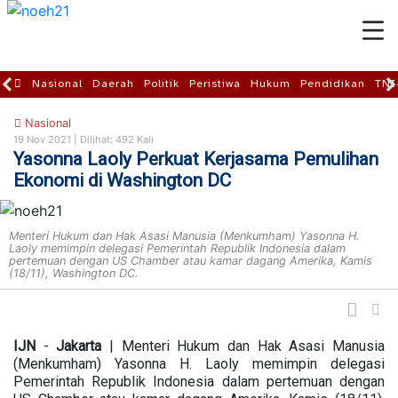
Nasional
Daerah
Politik
Peristiwa
Hukum
Pendidikan
TNI
Nasional
19 Nov 2021 |
Dilihat: 492 Kali
Yasonna Laoly Perkuat Kerjasama Pemulihan
Ekonomi di Washington DC
Menteri Hukum dan Hak Asasi Manusia (Menkumham) Yasonna H.
Laoly memimpin delegasi Pemerintah Republik Indonesia dalam
pertemuan dengan US Chamber atau kamar dagang Amerika, Kamis
(18/11), Washington DC.
IJN
-
Jakarta
| Menteri Hukum dan Hak Asasi Manusia
(Menkumham) Yasonna H. Laoly memimpin delegasi
Pemerintah Republik Indonesia dalam pertemuan dengan