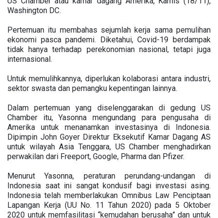
US Chamber atau kamar dagang Amerika, Kamis (18/11),
Washington DC.
Pertemuan itu membahas sejumlah kerja sama pemulihan
ekonomi pasca pandemi. Diketahui, Covid-19 berdampak
tidak hanya terhadap perekonomian nasional, tetapi juga
internasional.
Untuk memulihkannya, diperlukan kolaborasi antara industri,
sektor swasta dan pemangku kepentingan lainnya.
Dalam pertemuan yang diselenggarakan di gedung US
Chamber itu, Yasonna mengundang para pengusaha di
Amerika untuk menanamkan investasinya di Indonesia.
Dipimpin John Goyer Direktur Eksekutif Kamar Dagang AS
untuk wilayah Asia Tenggara, US Chamber menghadirkan
perwakilan dari Freeport, Google, Pharma dan Pfizer.
Menurut Yasonna, peraturan perundang-undangan di
Indonesia saat ini sangat kondusif bagi investasi asing.
Indonesia telah memberlakukan Omnibus Law Penciptaan
Lapangan Kerja (UU No. 11 Tahun 2020) pada 5 Oktober
2020 untuk memfasilitasi “kemudahan berusaha” dan untuk