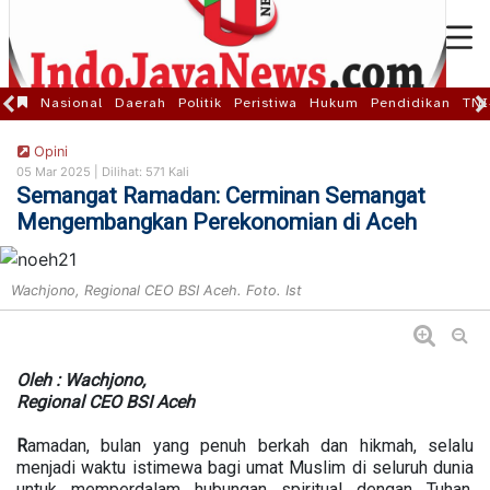
Nasional
Daerah
Politik
Peristiwa
Hukum
Pendidikan
TNI
Opini
05 Mar 2025 |
Dilihat: 571 Kali
Semangat Ramadan: Cerminan Semangat
Mengembangkan Perekonomian di Aceh
Wachjono, Regional CEO BSI Aceh. Foto. Ist
Oleh : Wachjono,
Regional CEO BSI Aceh
R
amadan, bulan yang penuh berkah dan hikmah, selalu
menjadi waktu istimewa bagi umat Muslim di seluruh dunia
untuk memperdalam hubungan spiritual dengan Tuhan,