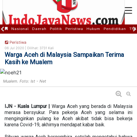
Nasional
Daerah
Politik
Peristiwa
Hukum
Pendidikan
TNI
Peristiwa
06 Jul 2020 |
Dilihat: 3731 Kali
Warga Aceh di Malaysia Sampaikan Terima
Kasih ke Mualem
Mualem. Foto: Ist - Net
IJN - Kuala Lumpur |
Warga Aceh yang berada di Malaysia
merasa bersyukur. Para pekerja Aceh yang selama ini
menginginkan pulang ke Aceh akibat tidak bisa bekerja
karena Covid-19, akhirnya mendapat kabar baik.
Ribuan warga Aceh bergembira, setelah mengetahui bahwa