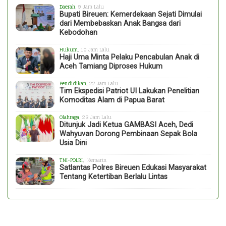
Daerah
, 9 Jam Lalu
Bupati Bireuen: Kemerdekaan Sejati Dimulai
dari Membebaskan Anak Bangsa dari
Kebodohan
Hukum
, 10 Jam Lalu
Haji Uma Minta Pelaku Pencabulan Anak di
Aceh Tamiang Diproses Hukum
Pendidikan
, 22 Jam Lalu
Tim Ekspedisi Patriot UI Lakukan Penelitian
Komoditas Alam di Papua Barat
Olahraga
, 23 Jam Lalu
Ditunjuk Jadi Ketua GAMBASI Aceh, Dedi
Wahyuvan Dorong Pembinaan Sepak Bola
Usia Dini
TNI-POLRI
, Kemarin
Satlantas Polres Bireuen Edukasi Masyarakat
Tentang Ketertiban Berlalu Lintas