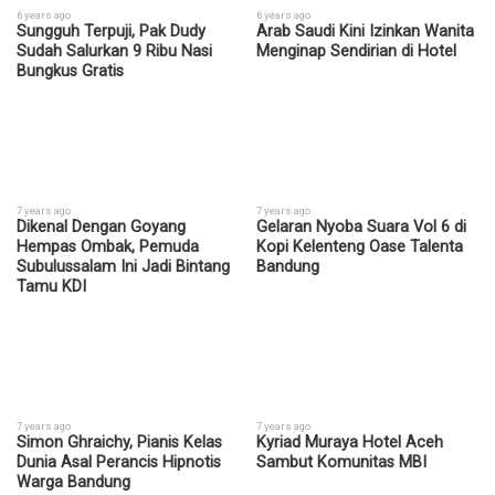
6 years ago
6 years ago
Sungguh Terpuji, Pak Dudy
Arab Saudi Kini Izinkan Wanita
Sudah Salurkan 9 Ribu Nasi
Menginap Sendirian di Hotel
Bungkus Gratis
7 years ago
7 years ago
Dikenal Dengan Goyang
Gelaran Nyoba Suara Vol 6 di
Hempas Ombak, Pemuda
Kopi Kelenteng Oase Talenta
Subulussalam Ini Jadi Bintang
Bandung
Tamu KDI
7 years ago
7 years ago
Simon Ghraichy, Pianis Kelas
Kyriad Muraya Hotel Aceh
Dunia Asal Perancis Hipnotis
Sambut Komunitas MBI
Warga Bandung