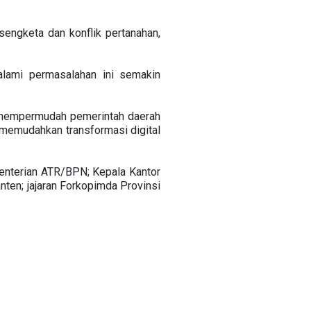
engketa dan konflik pertanahan,
lami permasalahan ini semakin
i mempermudah pemerintah daerah
a memudahkan transformasi digital
enterian ATR/BPN; Kepala Kantor
nten; jajaran Forkopimda Provinsi