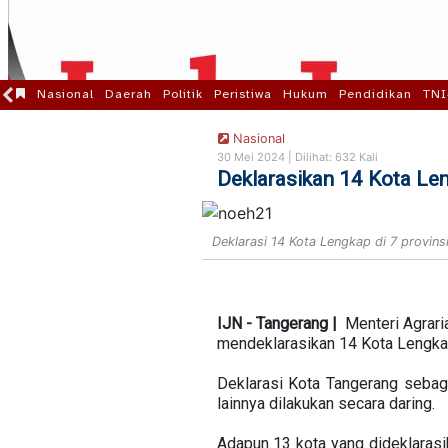
Nasional
Daerah
Politik
Peristiwa
Hukum
Pendidikan
TNI
Nasional
30 Mei 2024 |
Dilihat: 632 Kali
Deklarasikan 14 Kota Len
Deklarasi 14 Kota Lengkap di 7 provin
IJN - Tangerang |
Menteri Agrari
mendeklarasikan 14 Kota Lengkap
Deklarasi Kota Tangerang sebag
lainnya dilakukan secara daring.
Adapun 13 kota yang dideklarasik