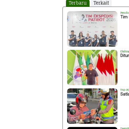
Terbaru
Terkait
Pendi
Tim 
Olahra
Ditu
TNI-P
Satl
Daera