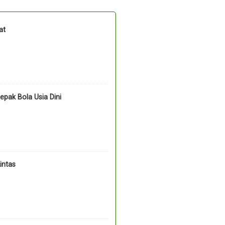
at
pak Bola Usia Dini
intas