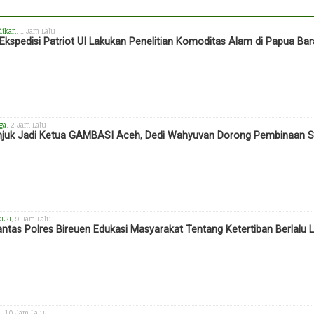
dikan
, 1 Jam Lalu
Ekspedisi Patriot UI Lakukan Penelitian Komoditas Alam di Papua Bar
ga
, 2 Jam Lalu
njuk Jadi Ketua GAMBASI Aceh, Dedi Wahyuvan Dorong Pembinaan Se
OLRI
, 9 Jam Lalu
antas Polres Bireuen Edukasi Masyarakat Tentang Ketertiban Berlalu L
h
, 10 Jam Lalu