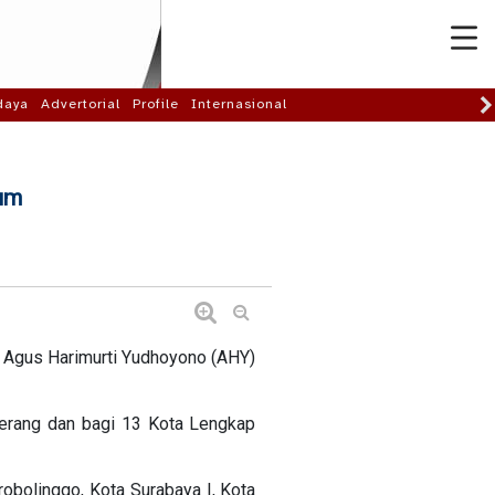
daya
Advertorial
Profile
Internasional
kum
 Agus Harimurti Yudhoyono (AHY)
gerang dan bagi 13 Kota Lengkap
robolinggo, Kota Surabaya I, Kota