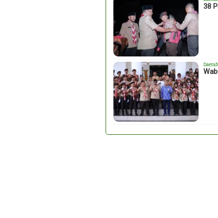
38 P
Daera
Wabu