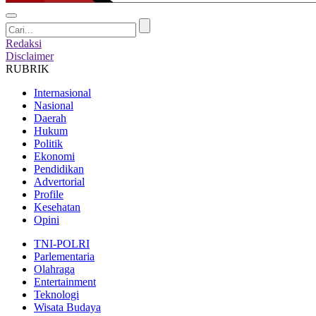
Redaksi
Disclaimer
RUBRIK
Internasional
Nasional
Daerah
Hukum
Politik
Ekonomi
Pendidikan
Advertorial
Profile
Kesehatan
Opini
TNI-POLRI
Parlementaria
Olahraga
Entertainment
Teknologi
Wisata Budaya