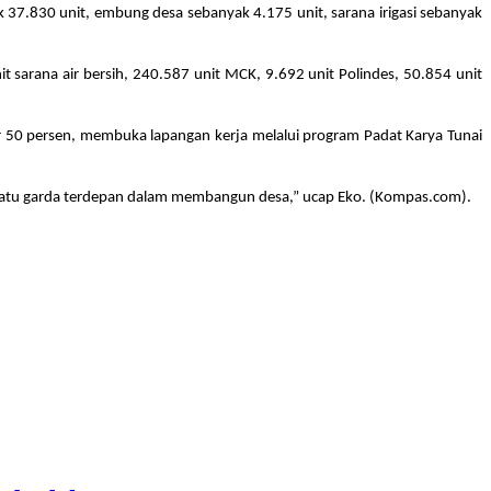
37.830 unit, embung desa sebanyak 4.175 unit, sarana irigasi sebanyak
 sarana air bersih, 240.587 unit MCK, 9.692 unit Polindes, 50.854 unit
 50 persen, membuka lapangan kerja melalui program Padat Karya Tunai
lah satu garda terdepan dalam membangun desa,” ucap Eko. (Kompas.com).