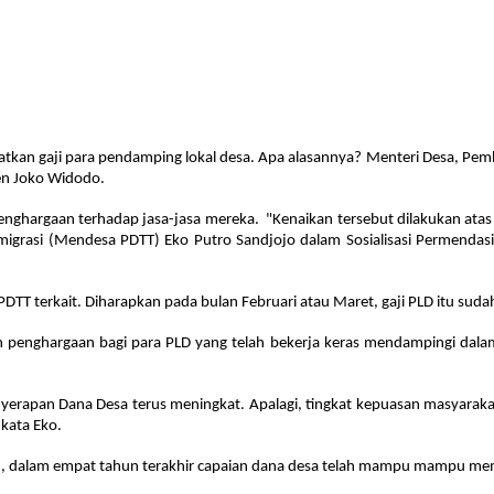
tkan gaji para pendamping lokal desa. Apa alasannya? Menteri Desa, Pem
en Joko Widodo.
 penghargaan terhadap jasa-jasa mereka. "Kenaikan tersebut dilakukan ata
smigrasi (Mendesa PDTT) Eko Putro Sandjojo dalam Sosialisasi Permenda
PDTT terkait. Diharapkan pada bulan Februari atau Maret, gaji PLD itu sudah
 penghargaan bagi para PLD yang telah bekerja keras mendampingi dalam 
yerapan Dana Desa terus meningkat. Apalagi, tingkat kepuasan masyarakat
kata Eko.
 dalam empat tahun terakhir capaian dana desa telah mampu mampu memb