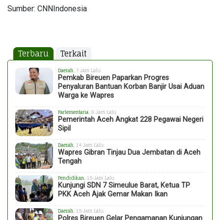
Sumber: CNNIndonesia
Terbaru
Terkait
Daerah
, 7 Jam Lalu
Pemkab Bireuen Paparkan Progres
Penyaluran Bantuan Korban Banjir Usai Aduan
Warga ke Wapres
Parlementaria
, 9 Jam Lalu
Pemerintah Aceh Angkat 228 Pegawai Negeri
Sipil
Daerah
, 14 Jam Lalu
Wapres Gibran Tinjau Dua Jembatan di Aceh
Tengah
Pendidikan
, 15 Jam Lalu
Kunjungi SDN 7 Simeulue Barat, Ketua TP
PKK Aceh Ajak Gemar Makan Ikan
Daerah
, 15 Jam Lalu
Polres Bireuen Gelar Pengamanan Kunjungan