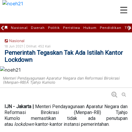
Nasional
Daerah
Politik
Peristiwa
Hukum
Pendidikan
TNI
Nasional
18 Jun 2021 |
Dilihat: 452 Kali
Pemerintah Tegaskan Tak Ada Istilah Kantor
Lockdown
Menteri Pendayagunaan Aparatur Negara dan Reformasi Birokrasi
(Menpan-RB)Â Tjahjo Kumolo
IJN - Jakarta |
Menteri Pendayagunaan Aparatur Negara dan
Reformasi Birokrasi (Menpan-RB) Tjahjo
Kumolo memastikan tidak ada penutupan
atau
lockdown
kantor-kantor instansi pemerintahan.