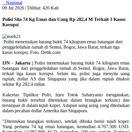
Nasional
09 Jul 2026 |
Dilihat: 426 Kali
Polisi Sita 74 Kg Emas dan Uang Rp 282,4 M Terkait 3 Kasus
Korupsi
Polisi menemukan barang bukti 74 kilogram emas batangan dari
penggeledahan rumah di Sentul, Bogor, Jawa Barat, terkait tiga
kasus korupsi. Foto. Detik.com
IJN - Jakarta |
Polisi menemukan barang bukti 74 kilogram emas
batangan dari penggeledahan rumah di Sentul, Bogor, Jawa Barat,
terkait tiga kasus korupsi. Selain itu, polisi juga menyita uang
rupiah, dollar AS dan Singapura yang jika dalam rupiah ditaksir
sekitar Rp 282,4 miliar.
Kakortas Tipidkor Polri, Irjen Totok Suharyanto mengatakan,
barang bukti tersebut ditemukan dalam brangkas terkunci dan
tersimpan di dalam tujuh koper. Adapun uang asing yang ditemukan
dalam pecahan dollar Amerika dan Singapura.
"Ditemukan brangkas terkunci, setelah dibuka berisi tujuh koper.
Yang pertama 74 kg emas batangan, kemudian 4.767.300 USD.
Kemudian 14.083.800 SGD, kemudian 100 juta rupiah. Estimasi