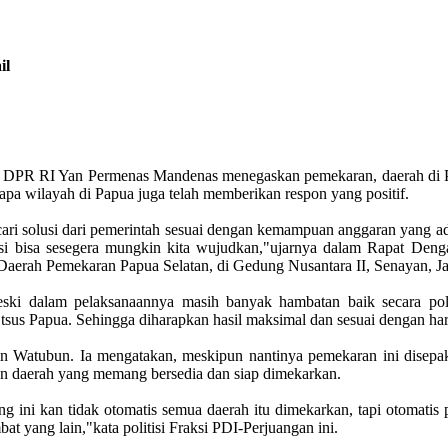
il
DPR RI Yan Permenas Mandenas menegaskan pemekaran, daerah di Pap
pa wilayah di Papua juga telah memberikan respon yang positif.
cari solusi dari pemerintah sesuai dengan kemampuan anggaran yang a
nsi bisa sesegera mungkin kita wujudkan,"ujarnya dalam Rapat Deng
erah Pemekaran Papua Selatan, di Gedung Nusantara II, Senayan, Jak
meski dalam pelaksanaannya masih banyak hambatan baik secara poli
tsus Papua. Sehingga diharapkan hasil maksimal dan sesuai dengan ha
 Watubun. Ia mengatakan, meskipun nantinya pemekaran ini disepaka
en daerah yang memang bersedia dan siap dimekarkan.
g ini kan tidak otomatis semua daerah itu dimekarkan, tapi otomatis
 yang lain,"kata politisi Fraksi PDI-Perjuangan ini.