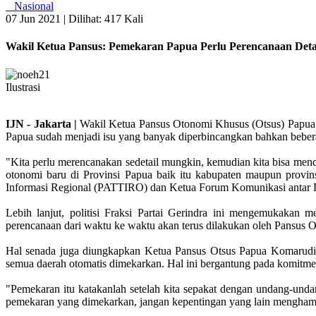
Nasional
07 Jun 2021 |
Dilihat: 417 Kali
Wakil Ketua Pansus: Pemekaran Papua Perlu Perencanaan Deta
Ilustrasi
IJN - Jakarta |
Wakil Ketua Pansus Otonomi Khusus (Otsus) Papua 
Papua sudah menjadi isu yang banyak diperbincangkan bahkan bebera
"Kita perlu merencanakan sedetail mungkin, kemudian kita bisa men
otonomi baru di Provinsi Papua baik itu kabupaten maupun provi
Informasi Regional (PATTIRO) dan Ketua Forum Komunikasi antar Da
Lebih lanjut, politisi Fraksi Partai Gerindra ini mengemukakan 
perencanaan dari waktu ke waktu akan terus dilakukan oleh Pansus O
Hal senada juga diungkapkan Ketua Pansus Otsus Papua Komarudin
semua daerah otomatis dimekarkan. Hal ini bergantung pada komitm
"Pemekaran itu katakanlah setelah kita sepakat dengan undang-undan
pemekaran yang dimekarkan, jangan kepentingan yang lain menghambat