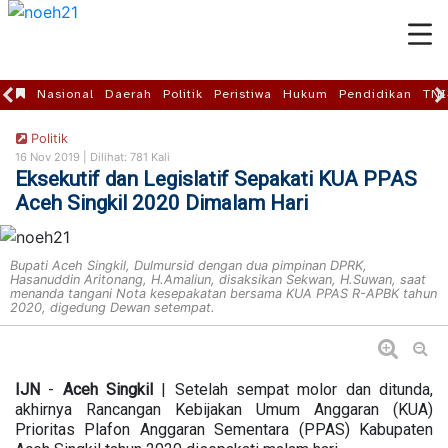
Nasional
Daerah
Politik
Peristiwa
Hukum
Pendidikan
TNI
Politik
16 Nov 2019 |
Dilihat: 781 Kali
Eksekutif dan Legislatif Sepakati KUA PPAS
Aceh Singkil 2020 Dimalam Hari
Bupati Aceh Singkil, Dulmursid dengan dua pimpinan DPRK,
Hasanuddin Aritonang, H.Amaliun, disaksikan Sekwan, H.Suwan, saat
menanda tangani Nota kesepakatan bersama KUA PPAS R-APBK tahun
2020, digedung Dewan setempat.
IJN
-
Aceh
Singkil
| Setelah sempat molor dan ditunda,
akhirnya Rancangan Kebijakan Umum Anggaran (KUA)
Prioritas Plafon Anggaran Sementara (PPAS) Kabupaten