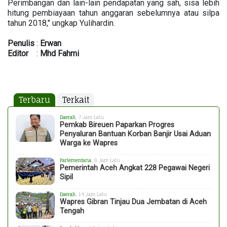
Perimbangan dan lain-lain pendapatan yang sah, sisa lebih
hitung pembiayaan tahun anggaran sebelumnya atau silpa
tahun 2018," ungkap Yulihardin.
Penulis
:
Erwan
Editor
:
Mhd
Fahmi
Terbaru
Terkait
Daerah
, 7 Jam Lalu
Pemkab Bireuen Paparkan Progres
Penyaluran Bantuan Korban Banjir Usai Aduan
Warga ke Wapres
Parlementaria
, 9 Jam Lalu
Pemerintah Aceh Angkat 228 Pegawai Negeri
Sipil
Daerah
, 14 Jam Lalu
Wapres Gibran Tinjau Dua Jembatan di Aceh
Tengah