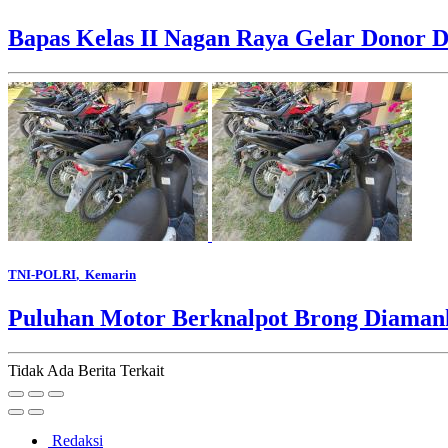
Bapas Kelas II Nagan Raya Gelar Donor D
TNI-POLRI
, Kemarin
Puluhan Motor Berknalpot Brong Diamank
Tidak Ada Berita Terkait
Redaksi