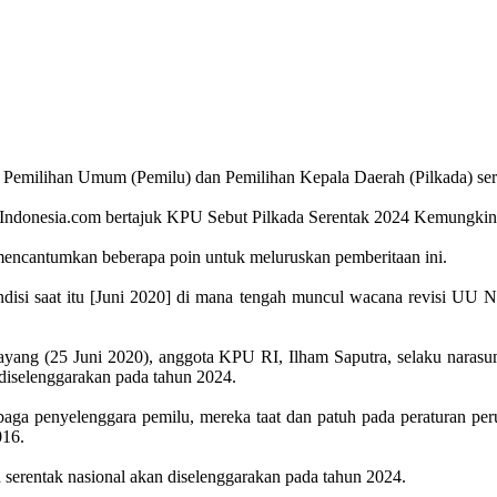
milihan Umum (Pemilu) dan Pemilihan Kepala Daerah (Pilkada) sere
ndonesia.com bertajuk KPU Sebut Pilkada Serentak 2024 Kemungkinan
encantumkan beberapa poin untuk meluruskan pemberitaan ini.
h kondisi saat itu [Juni 2020] di mana tengah muncul wacana revisi
ayang (25 Juni 2020), anggota KPU RI, Ilham Saputra, selaku narasu
iselenggarakan pada tahun 2024.
ga penyelenggara pemilu, mereka taat dan patuh pada peraturan per
016.
 serentak nasional akan diselenggarakan pada tahun 2024.