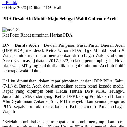
Politik
09 Nov 2020 |
Dilihat: 1169 Kali
PDA Desak Abi Muhib Maju Sebagai Wakil Gubenur Aceh
Ket Foto: Rapat pimpinan Harian PDA
IJN - Banda Aceh |
Dewan Pimpinan Pusat Partai Daerah Aceh
(DPP PDA) mendesak Ketua Umum PDA, Tgk Muhibbussabri A
Wahab untuk maju atau mencalonkan diri sebagai Wakil Gubernur
Aceh sisa masa jabatan 2017-2022, selaku pendamping Ir. Nova
Iriansyah, MT yang sudah dilantik sebagai Gubernur Aceh definitif
beberapa waktu lalu.
Hal itu diputuskan dalam rapat pimpinan harian DPP PDA Sabtu
(7/11) di Banda Aceh dan disampaikan secara resmi kepada media.
Rapat yang dipimpin oleh Ketua Harian DPP PDA, Teungku
Jamaluddin, MA didampingi Ketua DPP bidang Politik dan Hukum,
Abu Syahminan Zakaria, SH, MH menyebutkan semua pengurus
PDA sepakat untuk mencalonkan Ketua Umum Partai sebagai
Wagub.
"Setelah kami bahas dalam rapat dan kami menyimpulkan serta
sepakat untuk mendesak Ketua Umum PDA ikut mencalonkan diri