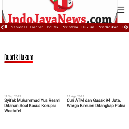
Nasional
Daerah
Politik
Peristiwa
Hukum
Pendidikan
TNI
Rubrik Hukum
11 Sep 2025
29 Ags 2025
Syifak Muhammad Yus Resmi
Curi ATM dan Gasak 94 Juta,
Ditahan Soal Kasus Korupsi
Warga Bireuen Ditangkap Polisi
Wastafel