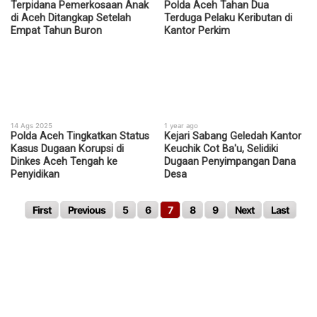
Terpidana Pemerkosaan Anak
Polda Aceh Tahan Dua
di Aceh Ditangkap Setelah
Terduga Pelaku Keributan di
Empat Tahun Buron
Kantor Perkim
14 Ags 2025
1 year ago
Polda Aceh Tingkatkan Status
Kejari Sabang Geledah Kantor
Kasus Dugaan Korupsi di
Keuchik Cot Ba'u, Selidiki
Dinkes Aceh Tengah ke
Dugaan Penyimpangan Dana
Penyidikan
Desa
First
Previous
5
6
7
8
9
Next
Last